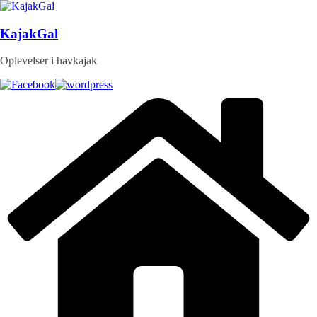
Skip
to
content
KajakGal
Oplevelser i havkajak