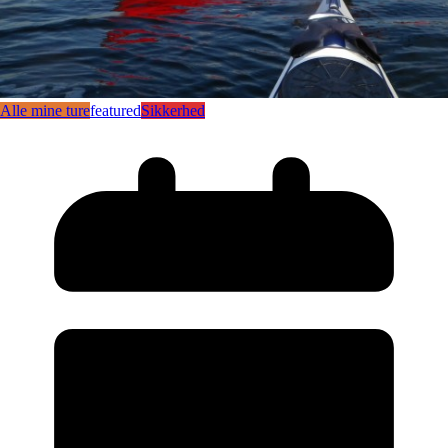
Alle mine ture
featured
Sikkerhed