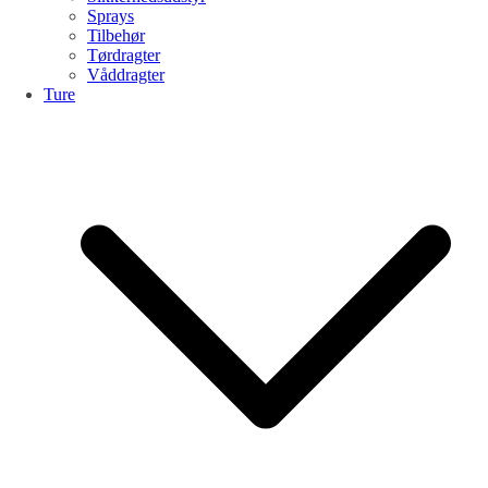
Sprays
Tilbehør
Tørdragter
Våddragter
Ture