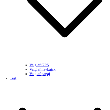
Valg af GPS
Valg af havkajak
Valg af pagaj
Test