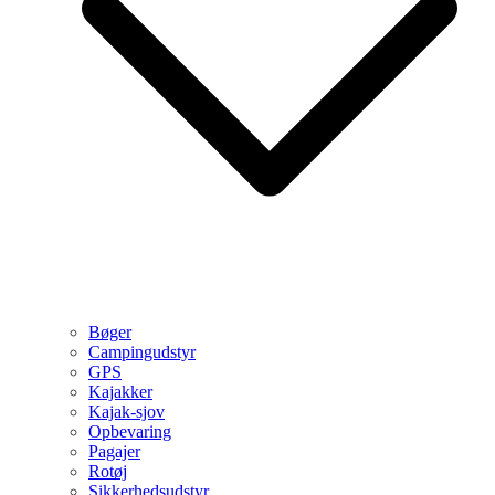
Bøger
Campingudstyr
GPS
Kajakker
Kajak-sjov
Opbevaring
Pagajer
Rotøj
Sikkerhedsudstyr