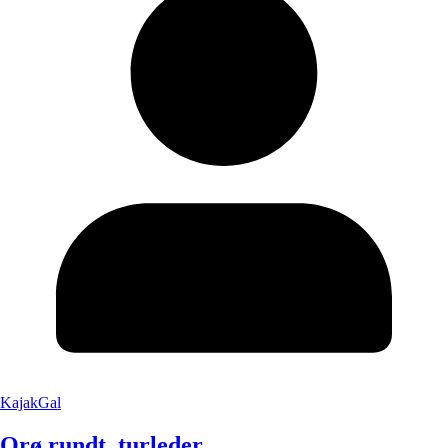
KajakGal
Orø rundt, turleder