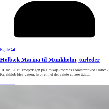
KajakGal
Holbæk Marina til Munkholm, turleder
10. maj 2015 Tredjedagen på Havkajakroernes Forårstræf ved Holbæk
Kajakklub blev dagen, hvor en hel del valgte at tage tidligt
Læs mere