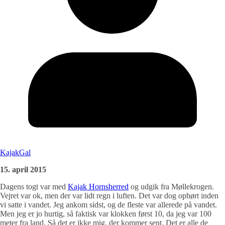
KajakGal
15. april 2015
Dagens togt var med
Kajak Hornsherred
og udgik fra Møllekrogen.
Vejret var ok, men der var lidt regn i luften. Det var dog ophørt inden
vi satte i vandet. Jeg ankom sidst, og de fleste var allerede på vandet.
Men jeg er jo hurtig, så faktisk var klokken først 10, da jeg var 100
meter fra land. Så det er ikke mig, der kommer sent. Det er alle de