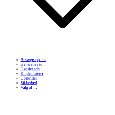
Bevægeapparat
Generelle råd
Gør det selv
Kajakrelateret
Opskrifter
Sikkerhed
Valg af …