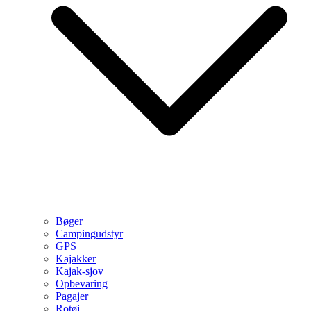
Bøger
Campingudstyr
GPS
Kajakker
Kajak-sjov
Opbevaring
Pagajer
Rotøj