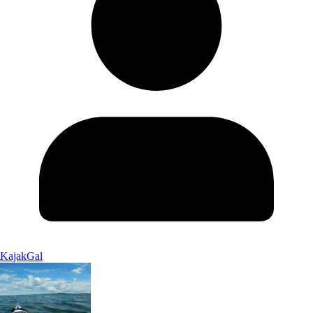
KajakGal