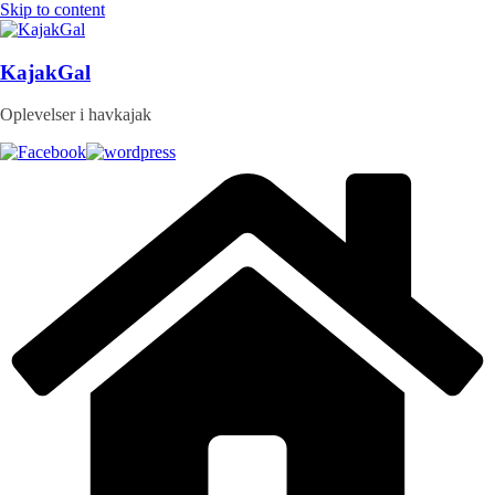
Skip to content
KajakGal
Oplevelser i havkajak