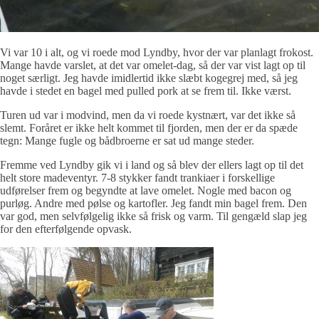
Vi var 10 i alt, og vi roede mod Lyndby, hvor der var planlagt frokost.
Mange havde varslet, at det var omelet-dag, så der var vist lagt op til
noget særligt. Jeg havde imidlertid ikke slæbt kogegrej med, så jeg
havde i stedet en bagel med pulled pork at se frem til. Ikke værst.
Turen ud var i modvind, men da vi roede kystnært, var det ikke så
slemt. Foråret er ikke helt kommet til fjorden, men der er da spæde
tegn: Mange fugle og bådbroerne er sat ud mange steder.
Fremme ved Lyndby gik vi i land og så blev der ellers lagt op til det
helt store madeventyr. 7-8 stykker fandt trankiaer i forskellige
udførelser frem og begyndte at lave omelet. Nogle med bacon og
purløg. Andre med pølse og kartofler. Jeg fandt min bagel frem. Den
var god, men selvfølgelig ikke så frisk og varm. Til gengæld slap jeg
for den efterfølgende opvask.