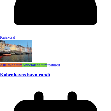
KajakGal
Alle mine ture
Anbefalede ture
featured
Københavns havn rundt