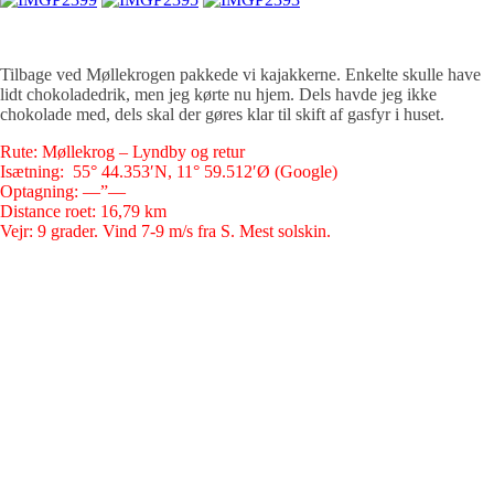
Tilbage ved Møllekrogen pakkede vi kajakkerne. Enkelte skulle have
lidt chokoladedrik, men jeg kørte nu hjem. Dels havde jeg ikke
chokolade med, dels skal der gøres klar til skift af gasfyr i huset.
Rute: Møllekrog – Lyndby og retur
Isætning: 55° 44.353′N, 11° 59.512′Ø (Google)
Optagning: —”—
Distance roet: 16,79 km
Vejr: 9 grader. Vind 7-9 m/s fra S. Mest solskin.