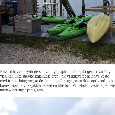
Efter at have udfyldt de sædvanlige papirer med “på eget ansvar” og
“jeg kan ikke stævne kajakudlejeren” fik vi udleveret helt nye veste
med formodning om, at de skulle medbringes, men ikke nødvendigvis
bæres, søsatte vi kajakkerne ved en lille bro. Vi beholdt vestene på hele
turen – det siger jo sig selv.