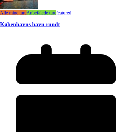
Alle mine ture
Anbefalede ture
featured
Københavns havn rundt