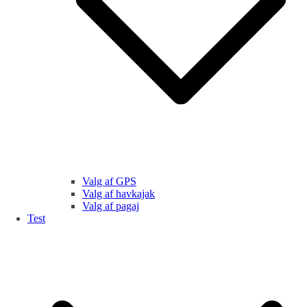
Valg af GPS
Valg af havkajak
Valg af pagaj
Test