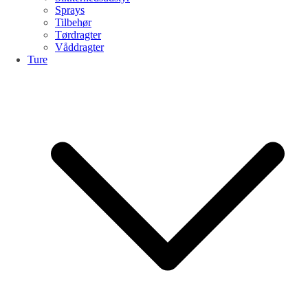
Sprays
Tilbehør
Tørdragter
Våddragter
Ture