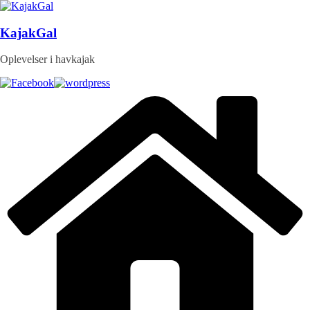
Skip
to
content
KajakGal
Oplevelser i havkajak