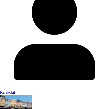
KajakGal