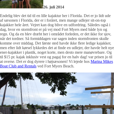
26. juli 2014
Endelig blev det tid til en lille kajaktur her i Florida. Det er jo lidt ude
af sæsonen i Florida, der er i foråret, men mange udlejer sit-on-top
kajakker hele året. Vejret kan dog blive en udfordring. Således også i
dag, hvor en stormfront er på vej mod Fort Myers med både lyn og
regn. Og da en blev dræbt her i området forleden, er det ikke for sjov,
når det tordner. Så formiddagen var sagen inden stormfronten skulle
komme over middag. Det første sted havde ikke flere ledige kajakker,
men efter lidt kørsel lykkedes det at finde en udlejer, der havde helt nye
ener-kajakker i plastik, noget korte, men desto mere manøvrebare. Og
til $15 pr. kajak inklusiv vest og pagaj for en halv dag! var prisen jo til
at overse. Det er dog dyrere i højsæsonen! Vi lejede hos
Marina Mikes
Boat Club and Rentals
ved Fort Myers Beach.