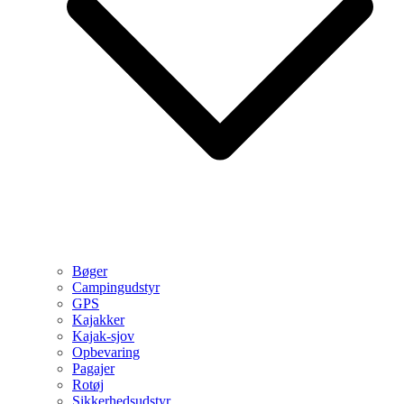
Bøger
Campingudstyr
GPS
Kajakker
Kajak-sjov
Opbevaring
Pagajer
Rotøj
Sikkerhedsudstyr