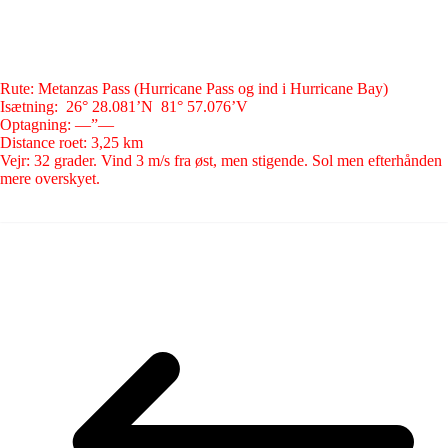
Rute: Metanzas Pass (Hurricane Pass og ind i Hurricane Bay)
Isætning: 26° 28.081’N 81° 57.076’V
Optagning: —”—
Distance roet: 3,25 km
Vejr: 32 grader. Vind 3 m/s fra øst, men stigende. Sol men efterhånden
mere overskyet.