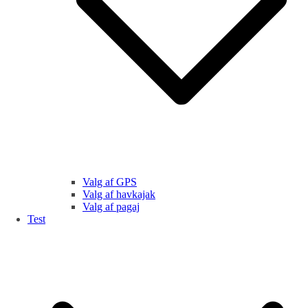
Valg af GPS
Valg af havkajak
Valg af pagaj
Test