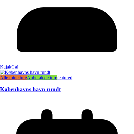
KajakGal
Alle mine ture
Anbefalede ture
featured
Københavns havn rundt