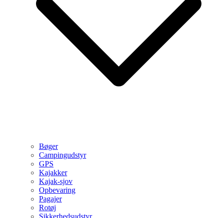
Bøger
Campingudstyr
GPS
Kajakker
Kajak-sjov
Opbevaring
Pagajer
Rotøj
Sikkerhedsudstyr