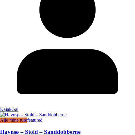
KajakGal
Alle mine ture
featured
Havnsø – Stold – Sanddobberne