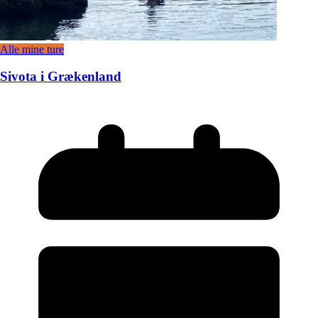
Alle mine ture
Sivota i Grækenland