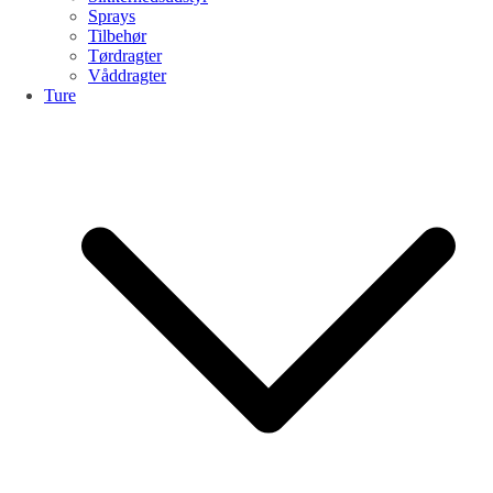
Sprays
Tilbehør
Tørdragter
Våddragter
Ture