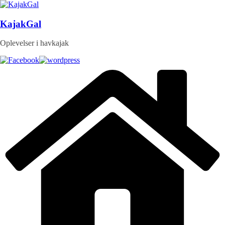
Skip
to
content
KajakGal
Oplevelser i havkajak