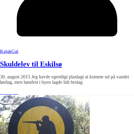
KajakGal
Skuldelev til Eskilsø
30. august 2015 Jeg havde egentligt planlagt at komme ud på vandet
lørdag, men høstfest i byen lagde lidt beslag
Læs mere