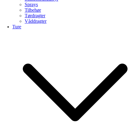
Sprays
Tilbehør
Tørdragter
Våddragter
Ture