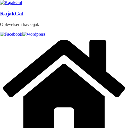
Skip
to
content
KajakGal
Oplevelser i havkajak