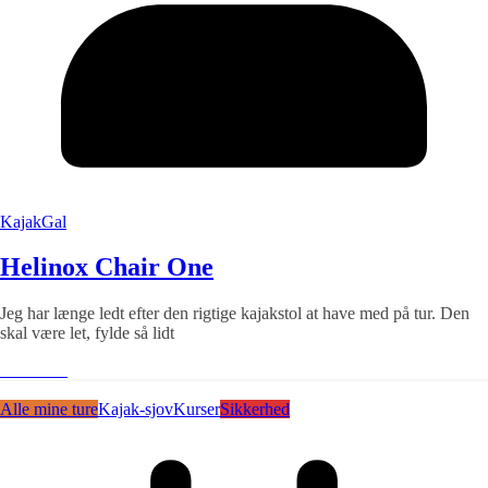
KajakGal
Helinox Chair One
Jeg har længe ledt efter den rigtige kajakstol at have med på tur. Den
skal være let, fylde så lidt
Læs mere
Alle mine ture
Kajak-sjov
Kurser
Sikkerhed