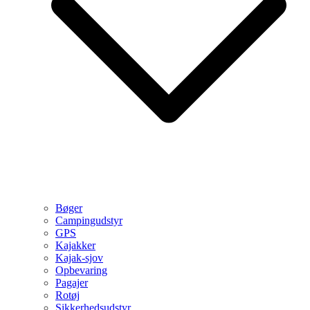
Bøger
Campingudstyr
GPS
Kajakker
Kajak-sjov
Opbevaring
Pagajer
Rotøj
Sikkerhedsudstyr