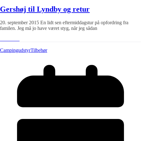
Gershøj til Lyndby og retur
20. september 2015 En lidt sen eftermiddagstur på opfordring fra
familen. Jeg må jo have været styg, når jeg sådan
Læs mere
Campingudstyr
Tilbehør