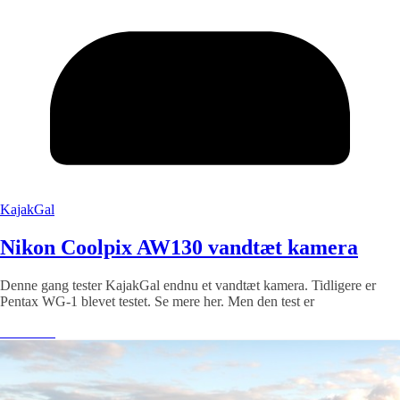
KajakGal
Nikon Coolpix AW130 vandtæt kamera
Denne gang tester KajakGal endnu et vandtæt kamera. Tidligere er
Pentax WG-1 blevet testet. Se mere her. Men den test er
Læs mere