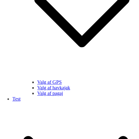
Valg af GPS
Valg af havkajak
Valg af pagaj
Test