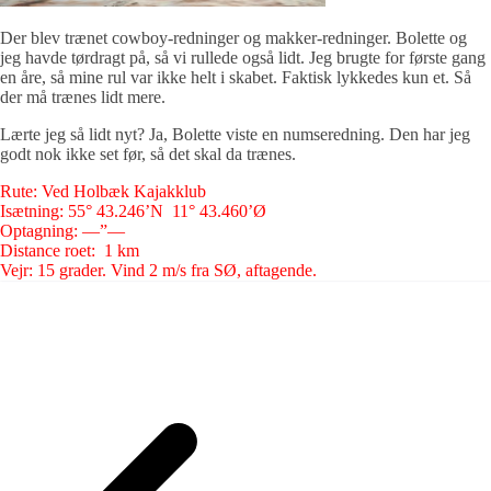
Der blev trænet cowboy-redninger og makker-redninger. Bolette og
jeg havde tørdragt på, så vi rullede også lidt. Jeg brugte for første gang
en åre, så mine rul var ikke helt i skabet. Faktisk lykkedes kun et. Så
der må trænes lidt mere.
Lærte jeg så lidt nyt? Ja, Bolette viste en numseredning. Den har jeg
godt nok ikke set før, så det skal da trænes.
Rute: Ved Holbæk Kajakklub
Isætning: 55° 43.246’N 11° 43.460’Ø
Optagning: —”—
Distance roet: 1 km
Vejr: 15 grader. Vind 2 m/s fra SØ, aftagende.