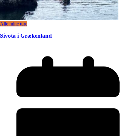
Alle mine ture
Sivota i Grækenland