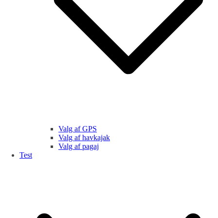
Valg af GPS
Valg af havkajak
Valg af pagaj
Test