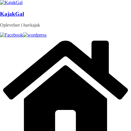
Skip
to
content
KajakGal
Oplevelser i havkajak