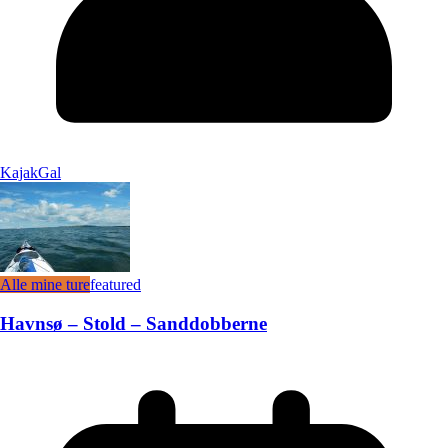
KajakGal
Alle mine ture
featured
Havnsø – Stold – Sanddobberne