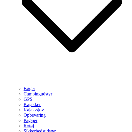
Bøger
Campingudstyr
GPS
Kajakker
Kajak-sjov
Opbevaring
Pagajer
Rotøj
Sikkerhedsudstyr