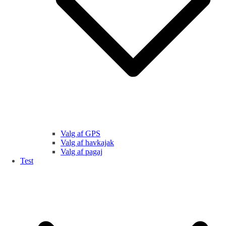
Valg af GPS
Valg af havkajak
Valg af pagaj
Test