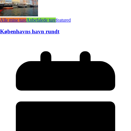
Alle mine ture
Anbefalede ture
featured
Københavns havn rundt