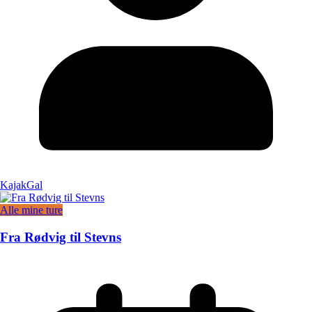
KajakGal
Alle mine ture
Fra Rødvig til Stevns