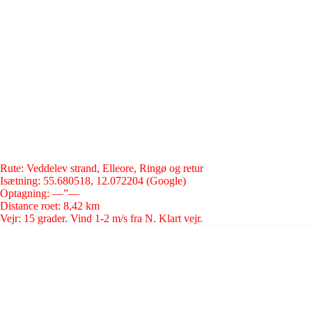
Rute: Veddelev strand, Elleore, Ringø og retur
Isætning: 55.680518, 12.072204 (Google)
Optagning: —”—
Distance roet: 8,42 km
Vejr: 15 grader. Vind 1-2 m/s fra N. Klart vejr.