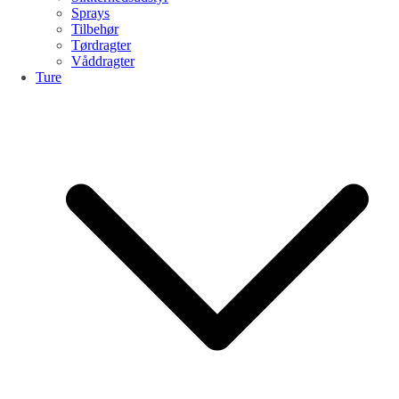
Sprays
Tilbehør
Tørdragter
Våddragter
Ture