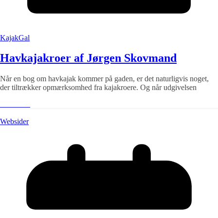
KajakGal
Havkajakroer af Jørgen Skovmand
Når en bog om havkajak kommer på gaden, er det naturligvis noget,
der tiltrækker opmærksomhed fra kajakroere. Og når udgivelsen
Læs mere
Websider