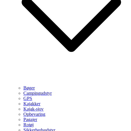
Bøger
Campingudstyr
GPS
Kajakker
Kajak-sjov
Opbevaring
Pagajer
Rotøj
Sikkerhedsudstyr