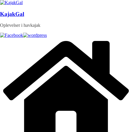
Skip
to
content
KajakGal
Oplevelser i havkajak