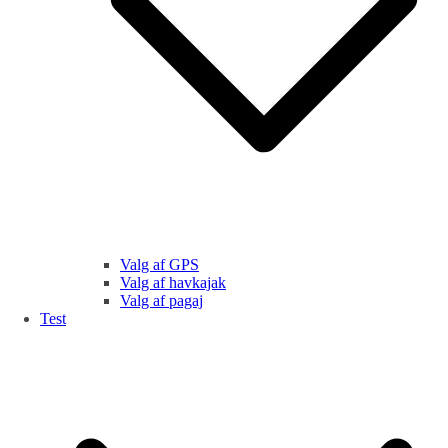
Valg af GPS
Valg af havkajak
Valg af pagaj
Test