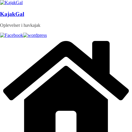
Skip
to
content
KajakGal
Oplevelser i havkajak