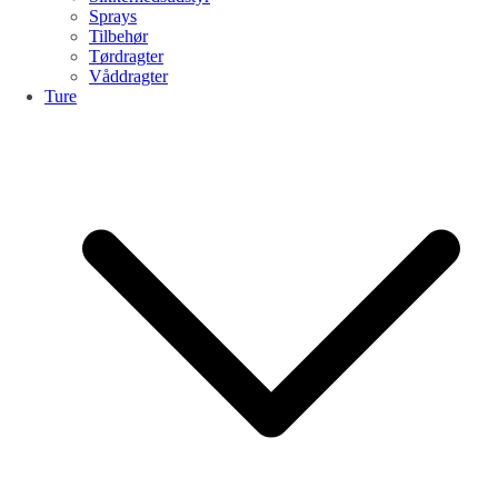
Sprays
Tilbehør
Tørdragter
Våddragter
Ture