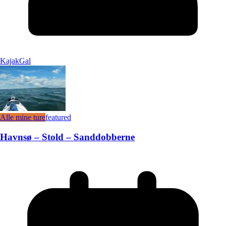
KajakGal
Alle mine ture
featured
Havnsø – Stold – Sanddobberne