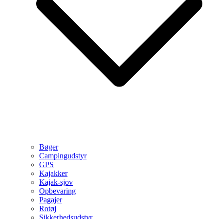
Bøger
Campingudstyr
GPS
Kajakker
Kajak-sjov
Opbevaring
Pagajer
Rotøj
Sikkerhedsudstyr