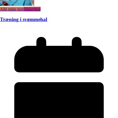
Alle mine ture
Sikkerhed
Træning i svømmehal