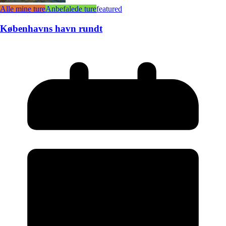
Alle mine ture
Anbefalede ture
featured
Københavns havn rundt