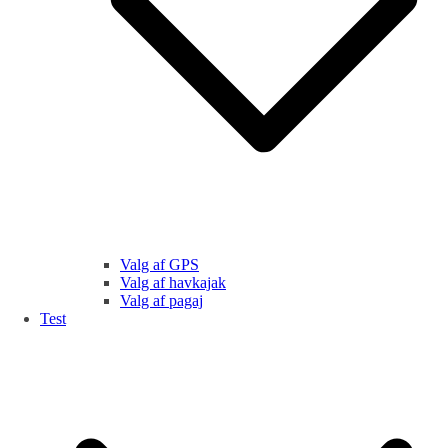
Valg af GPS
Valg af havkajak
Valg af pagaj
Test