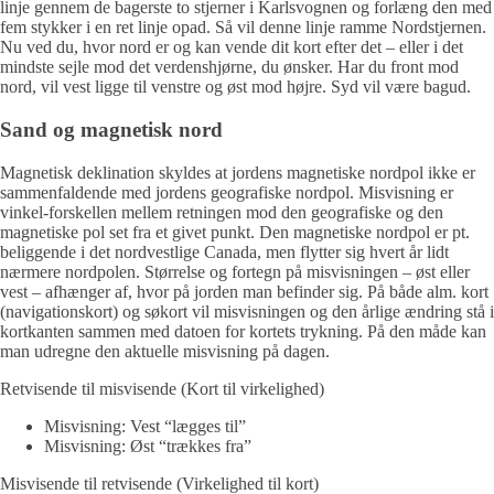
linje gennem de bagerste to stjerner i Karlsvognen og forlæng den med
fem stykker i en ret linje opad. Så vil denne linje ramme Nordstjernen.
Nu ved du, hvor nord er og kan vende dit kort efter det – eller i det
mindste sejle mod det verdenshjørne, du ønsker. Har du front mod
nord, vil vest ligge til venstre og øst mod højre. Syd vil være bagud.
Sand og magnetisk nord
Magnetisk deklination skyldes at jordens magnetiske nordpol ikke er
sammenfaldende med jordens geografiske nordpol. Misvisning er
vinkel-forskellen mellem retningen mod den geografiske og den
magnetiske pol set fra et givet punkt. Den magnetiske nordpol er pt.
beliggende i det nordvestlige Canada, men flytter sig hvert år lidt
nærmere nordpolen. Størrelse og fortegn på misvisningen – øst eller
vest – afhænger af, hvor på jorden man befinder sig. På både alm. kort
(navigationskort) og søkort vil misvisningen og den årlige ændring stå i
kortkanten sammen med datoen for kortets trykning. På den måde kan
man udregne den aktuelle misvisning på dagen.
Retvisende til misvisende (Kort til virkelighed)
Misvisning: Vest “lægges til”
Misvisning: Øst “trækkes fra”
Misvisende til retvisende (Virkelighed til kort)