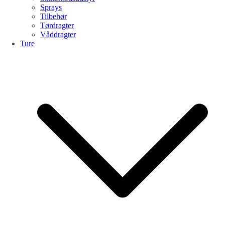
Sprays
Tilbehør
Tørdragter
Våddragter
Ture