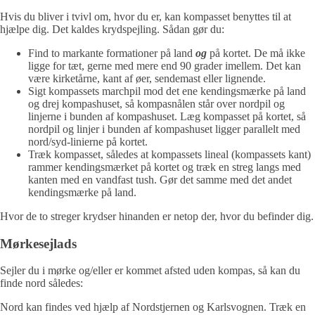
Hvis du bliver i tvivl om, hvor du er, kan kompasset benyttes til at
hjælpe dig. Det kaldes krydspejling. Sådan gør du:
Find to markante formationer på land
og
på kortet. De må ikke
ligge for tæt, gerne med mere end 90 grader imellem. Det kan
være kirketårne, kant af øer, sendemast eller lignende.
Sigt kompassets marchpil mod det ene kendingsmærke på land
og drej kompashuset, så kompasnålen står over nordpil og
linjerne i bunden af kompashuset. Læg kompasset på kortet, så
nordpil og linjer i bunden af kompashuset ligger parallelt med
nord/syd-linierne på kortet.
Træk kompasset, således at kompassets lineal (kompassets kant)
rammer kendingsmærket på kortet og træk en streg langs med
kanten med en vandfast tush. Gør det samme med det andet
kendingsmærke på land.
Hvor de to streger krydser hinanden er netop der, hvor du befinder dig.
Mørkesejlads
Sejler du i mørke og/eller er kommet afsted uden kompas, så kan du
finde nord således:
Nord kan findes ved hjælp af Nordstjernen og Karlsvognen. Træk en