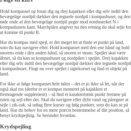
Hold kompasset op foran dig og drej kajakken eller dig selv indtil den
bevægelige nordpil dækker den tegnede nordpil i kompashuset, og den
røde ende af den bevægelige nordpil peger mod nordmærket N i
kompashusets kant. Marchpilen angiver nu den retning du skal sejle for
at komme til punkt B.
Har du kompas med spejl, er det meget let at finde et punkt på land,
som du kan navigere efter. Hold kompasset med den ene hånd og hold
snorens ende i den anden hånd, så snoren er stram. Spejlet skal være
åbnet, så du kan se kompashuset og nordpilen i spejlet. Drej kajakken
eller dig selv indtil den bevægelige nordpil dækker den tegnede nordpil
i kompashuset. Flugt nu over spejlet i sigtekornet og find et objekt på
land.
For ikke at følge kompasset hele tiden – det er jo ikke så let, når der
også skal ros (derfor er et kompas monteret på kajakken et
fremragende supplement) – så find et karakteristisk punkt fremme på
ruten og sejl efter det. Skal du navigere efter dybt vand og påregner at
sejle i zik-zak, så udtag flere kurser og følg punkter, som du kan se på
land. Har du behov for en mere præcis bestemmelse af din position, så
benyt krydspejling. Se herunder hvordan.
Krydspejling