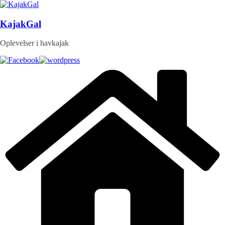
Skip
to
content
KajakGal
Oplevelser i havkajak