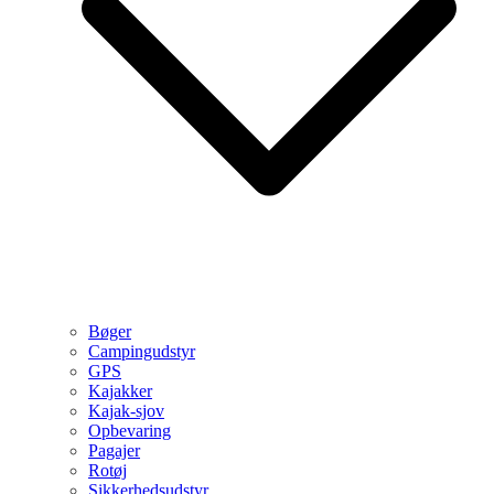
Bøger
Campingudstyr
GPS
Kajakker
Kajak-sjov
Opbevaring
Pagajer
Rotøj
Sikkerhedsudstyr