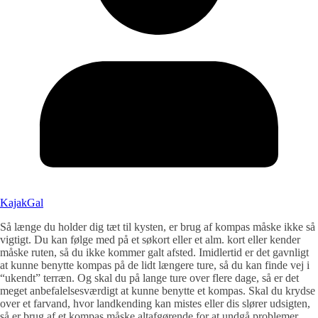
KajakGal
Så længe du holder dig tæt til kysten, er brug af kompas måske ikke så
vigtigt. Du kan følge med på et søkort eller et alm. kort eller kender
måske ruten, så du ikke kommer galt afsted. Imidlertid er det gavnligt
at kunne benytte kompas på de lidt længere ture, så du kan finde vej i
“ukendt” terræn. Og skal du på lange ture over flere dage, så er det
meget anbefalelsesværdigt at kunne benytte et kompas. Skal du krydse
over et farvand, hvor landkending kan mistes eller dis slører udsigten,
så er brug af et kompas måske altafgørende for at undgå problemer