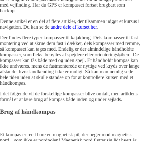
med vejfinding. Har du GPS er kompasset fortsat brugbart som
backup.
Denne artikel er en del af flere artikler, der tilsammen udgør et kursus i
navigation. Du kan se de
andre dele af kurset her
.
Der findes flere typer kompasser til kajakbrug. Dels kompasser til fast
montering ved at skrue dem fast i dækket, dels kompasser med remme,
så kompasset kan tages med. Endelig er der almindelige håndholdte
kompasser, som f.eks. benyttes af spejdere eller orienteringsløbere. De
kompasser kan fås både med og uden spejl. Et håndholdt kompas kan
ikke undværes, mens de fastmonterede er nyttige ved kryds over lange
afstande, hvor landkending ikke er muligt. Så kan man nemlig sejle
hele tiden uden at skulle standse op for at kontrollere kursen med et
håndkompas.
I det følgende vil de forskellige kompasser blive omtalt, men artiklens
formål er at lære brug af kompas både inden og under sejlads.
Brug af håndkompas
Et kompas er reelt bare en magnetisk pil, der peger mod magnetisk
nord – som ikke er nordpolen! Magnetisk nord flytter sig lidt hvert år,