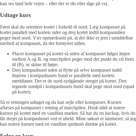
kan ses land hele vejen – eller der er dis eller tåge på vej.
Udtage kurs
Først skal du orientere kortet i forhold til nord. Læg kompasset på
kortet parallelt med kortets sider og drej kortet indtil kompasnålen
peger mod nord. Vær opmærksom på, at der ikke er jern i umiddelbar
nærhed af kompasset, da det forstyrrer nålen.
Placer kompasset på kortet så siden af kompasset følger linjen
mellem A og B, og marchpilen peger mod det punkt du vil frem
til (B), se skitse til højre.
Drej kompashuset uden at flytte på selve kompasset indtil
linjerne i kompashusets bund er parallelle med kortets
meridianer. Det er de nord-sydgående streger på kortet. Den
tegnede nordpil i kompashusets bund skal pege mod nord (opad
på kortet).
Så er retningen udtaget og du kan sejle efter kompasset. Kursen
aflæses på kompasset i retning af marchpilen. Husk altid at notere
kursen på kortet med en vandfast marker. Så har du en backup, hvis du
får drejet på kompashuset ved et uheld. Mine søkort er lamineret, så jeg
kan notere kursen med en vandfast sprittush direkte på kortet.
Følge en kurs