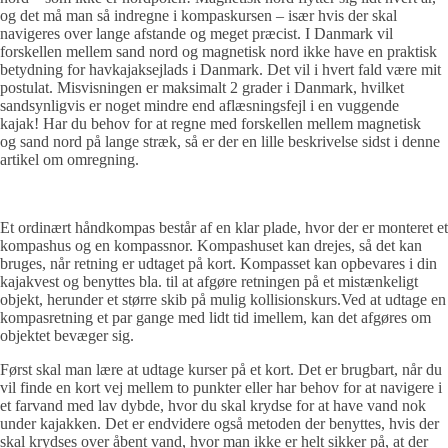
og det må man så indregne i kompaskursen – især hvis der skal
navigeres over lange afstande og meget præcist. I Danmark vil
forskellen mellem sand nord og magnetisk nord ikke have en praktisk
betydning for havkajaksejlads i Danmark. Det vil i hvert fald være mit
postulat. Misvisningen er maksimalt 2 grader i Danmark, hvilket
sandsynligvis er noget mindre end aflæsningsfejl i en vuggende
kajak! Har du behov for at regne med forskellen mellem magnetisk
og sand nord på lange stræk, så er der en lille beskrivelse sidst i denne
artikel om omregning.
Et ordinært håndkompas består af en klar plade, hvor der er monteret et
kompashus og en kompassnor. Kompashuset kan drejes, så det kan
bruges, når retning er udtaget på kort. Kompasset kan opbevares i din
kajakvest og benyttes bla. til at afgøre retningen på et mistænkeligt
objekt, herunder et større skib på mulig kollisionskurs.Ved at udtage en
kompasretning et par gange med lidt tid imellem, kan det afgøres om
objektet bevæger sig.
Først skal man lære at udtage kurser på et kort. Det er brugbart, når du
vil finde en kort vej mellem to punkter eller har behov for at navigere i
et farvand med lav dybde, hvor du skal krydse for at have vand nok
under kajakken. Det er endvidere også metoden der benyttes, hvis der
skal krydses over åbent vand, hvor man ikke er helt sikker på, at der