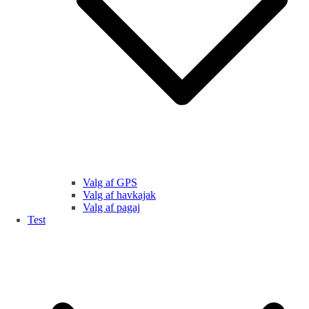
Valg af GPS
Valg af havkajak
Valg af pagaj
Test