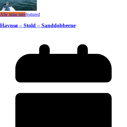
Alle mine ture
featured
Havnsø – Stold – Sanddobberne