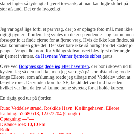
skibet lugter så tydeligt af tjæret tovværk, at man kan lugte skibet på
stor afstand. Det er da hyggeligt!
Jeg var også lige forbi et par vrag, der jo er oplagte foto-mål, men ikke
rigtigt pynter i fjorden. Jeg syntes nu de er spændende – og kommunen
forsøger jo at finde ejerne for at fjerne vrag. Hvis de ikke kan findes, så
skal kommunen gøre det. Det sker bare ikke så hurtigt for det koster jo
penge. Vraget lidt nord for Vikingeskibsmuseet blev først efter nogle
år fjernet i vinters,
da Havnens Venner fjernede skibet
gratis.
Ovre ved
Borgnæs spejdede jeg efter havørnen
, der bor i skoven ud til
kysten. Jeg så den nu ikke, men jeg var også på stor afstand og roede
langs Elleore. som afslutning roede jeg tilbage mod Veddelev uden at
benytte roret. Da vinden kom fra SE, betød det vind ind fra siden
hvilket var fint, da jeg så kunne træne styretag for at holde kursen.
En rigtig god tur på fjorden.
Rute: Veddelev strand, Roskilde Havn, Kællingehaven, Elleore
Isætning: 55.680518, 12.072204 (Google)
Optagning: —”—
Distance roet: 10,10 km
Rotid: