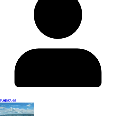
KajakGal