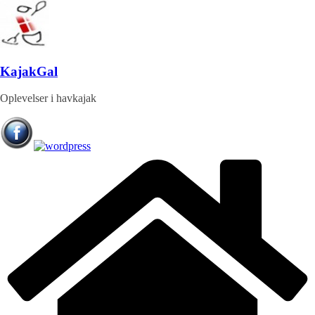
Skip
to
content
KajakGal
Oplevelser i havkajak