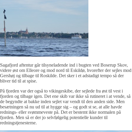
Sagafjord aftentur går tilsyneladende ind i bugten ved Boserup Skov,
videre øst om Elleore og mod nord til Eskildø, hvorefter der sejles mod
Gershøj og tilbage til Roskilde. Det sker i et adstadigt tempo så der
bliver tid til at spise.
På fjorden var der også to vikingeskibe, der sejlede fra øst til vest i
fjorden og tilbage igen. Det ene skib var ikke så rutineret i at vende, så
de begyndte at bakke inden sejlet var vendt til den anden side. Men
besætningen så nu ud til at hygge sig – og godt st se, at alle havde
rednings- eller svømmeveste på. Det er bestemt ikke normalen på
fjorden. Men så er der jo selvfølgelig potentielle kunder til
redningstjenesterne.