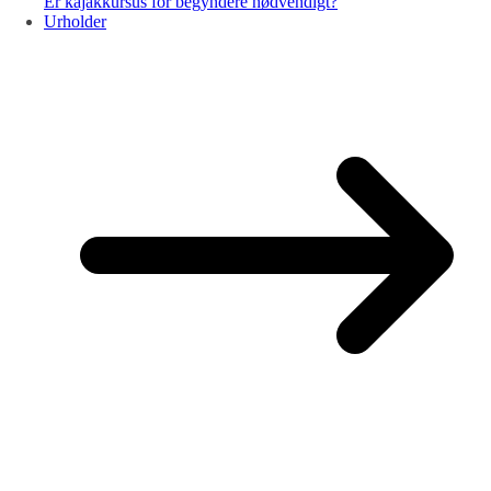
Er kajakkursus for begyndere nødvendigt?
Urholder