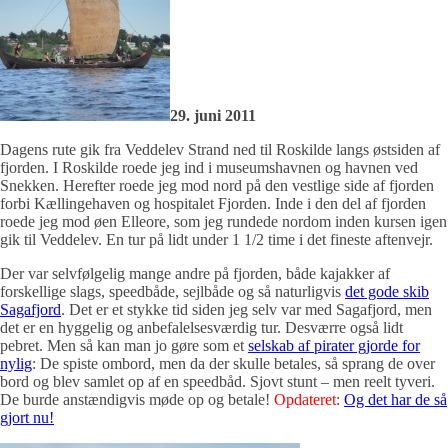
29. juni 2011
Dagens rute gik fra Veddelev Strand ned til Roskilde langs østsiden af
fjorden. I Roskilde roede jeg ind i museumshavnen og havnen ved
Snekken. Herefter roede jeg mod nord på den vestlige side af fjorden
forbi Kællingehaven og hospitalet Fjorden. Inde i den del af fjorden
roede jeg mod øen Elleore, som jeg rundede nordom inden kursen igen
gik til Veddelev. En tur på lidt under 1 1/2 time i det fineste aftenvejr.
Der var selvfølgelig mange andre på fjorden, både kajakker af
forskellige slags, speedbåde, sejlbåde og så naturligvis
det gode skib
Sagafjord
. Det er et stykke tid siden jeg selv var med Sagafjord, men
det er en hyggelig og anbefalelsesværdig tur. Desværre også lidt
pebret. Men så kan man jo gøre som et
selskab af pirater gjorde for
nylig
: De spiste ombord, men da der skulle betales, så sprang de over
bord og blev samlet op af en speedbåd. Sjovt stunt – men reelt tyveri.
De burde anstændigvis møde op og betale!
Opdateret
:
Og det har de så
gjort nu!