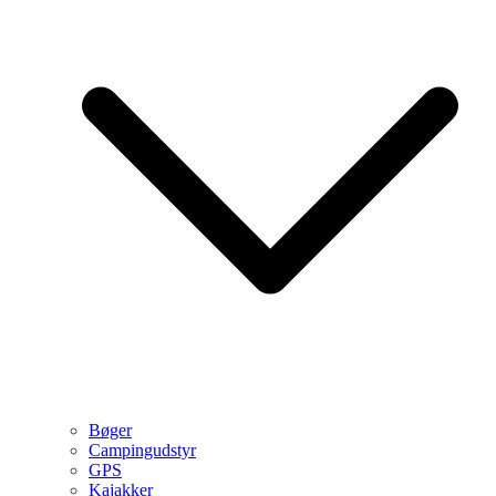
Bøger
Campingudstyr
GPS
Kajakker