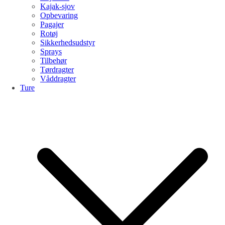
Kajak-sjov
Opbevaring
Pagajer
Rotøj
Sikkerhedsudstyr
Sprays
Tilbehør
Tørdragter
Våddragter
Ture