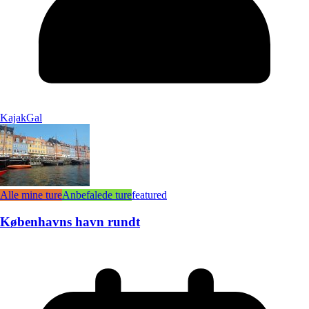
KajakGal
Alle mine ture
Anbefalede ture
featured
Københavns havn rundt