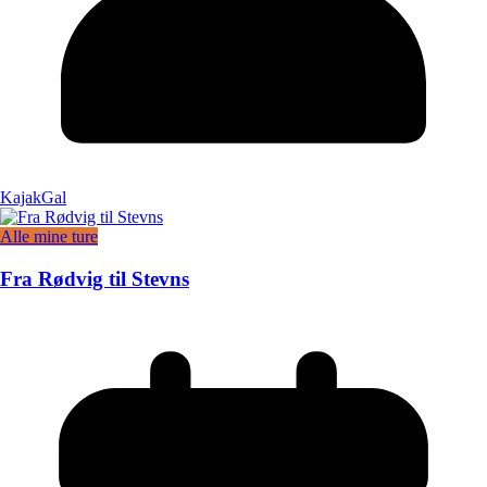
KajakGal
Alle mine ture
Fra Rødvig til Stevns