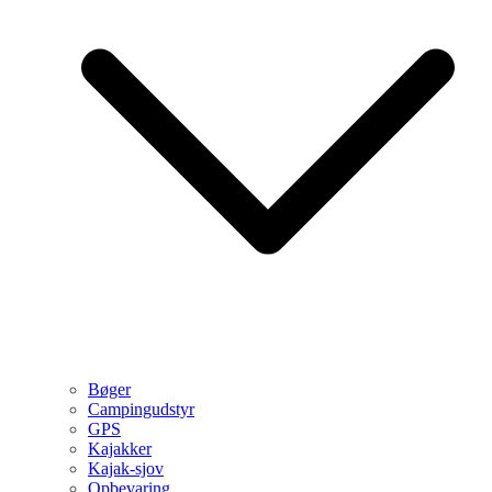
Bøger
Campingudstyr
GPS
Kajakker
Kajak-sjov
Opbevaring