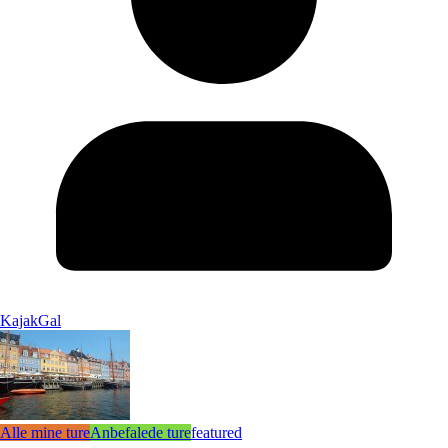
KajakGal
Alle mine ture
Anbefalede ture
featured