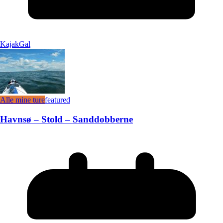
KajakGal
Alle mine ture
featured
Havnsø – Stold – Sanddobberne