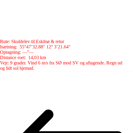
Rute: Skuldelev til Eskilsø & retur
Isætning: 55°47’32.88″ 12° 3’21.64″
Optagning: —”—
Distance roet: 14,03 km
Vejr: 9 grader. Vind 6 m/s fra SØ mod SV og aftagende. Regn ud
og lidt sol hjemad.