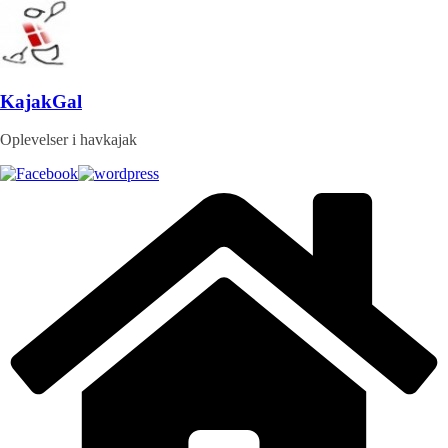
Skip
to
content
KajakGal
Oplevelser i havkajak