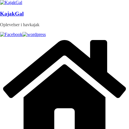
Skip
to
content
KajakGal
Oplevelser i havkajak