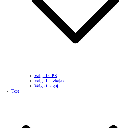
Valg af GPS
Valg af havkajak
Valg af pagaj
Test