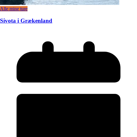
Alle mine ture
Sivota i Grækenland