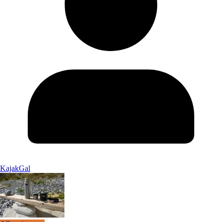
KajakGal