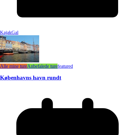
KajakGal
Alle mine ture
Anbefalede ture
featured
Københavns havn rundt