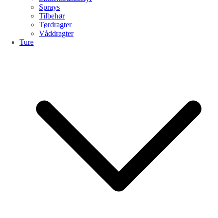
Sprays
Tilbehør
Tørdragter
Våddragter
Ture