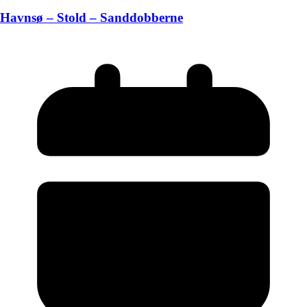
Havnsø – Stold – Sanddobberne