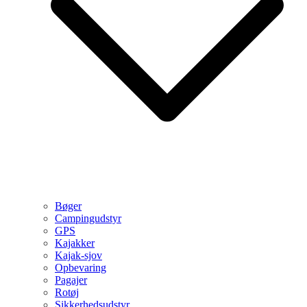
Bøger
Campingudstyr
GPS
Kajakker
Kajak-sjov
Opbevaring
Pagajer
Rotøj
Sikkerhedsudstyr