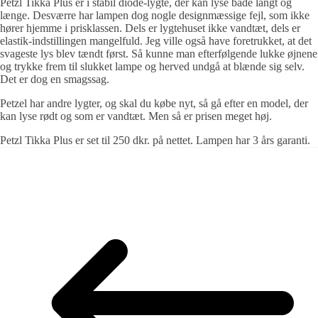
Petzl Tikka Plus er i stabil diode-lygte, der kan lyse både langt og
længe. Desværre har lampen dog nogle designmæssige fejl, som ikke
hører hjemme i prisklassen. Dels er lygtehuset ikke vandtæt, dels er
elastik-indstillingen mangelfuld. Jeg ville også have foretrukket, at det
svageste lys blev tændt først. Så kunne man efterfølgende lukke øjnene
og trykke frem til slukket lampe og herved undgå at blænde sig selv.
Det er dog en smagssag.
Petzel har andre lygter, og skal du købe nyt, så gå efter en model, der
kan lyse rødt og som er vandtæt. Men så er prisen meget høj.
Petzl Tikka Plus er set til 250 dkr. på nettet. Lampen har 3 års garanti.