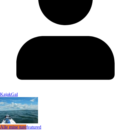
KajakGal
Alle mine ture
featured