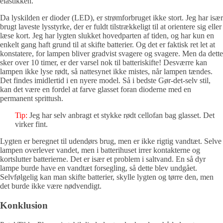
elastikken.
Da lyskilden er dioder (LED), er strømforbruget ikke stort. Jeg har især
brugt laveste lysstyrke, der er fuldt tilstrækkeligt til at orientere sig eller
læse kort. Jeg har lygten slukket hovedparten af tiden, og har kun en
enkelt gang haft grund til at skifte batterier. Og det er faktisk ret let at
konstatere, for lampen bliver gradvist svagere og svagere. Men da dette
sker over 10 timer, er der varsel nok til batteriskifte! Desværre kan
lampen ikke lyse rødt, så nattesynet ikke mistes, når lampen tændes.
Det findes imidlertid i en nyere model. Så i bedste Gør-det-selv stil,
kan det være en fordel at farve glasset foran dioderne med en
permanent sprittush.
Tip:
Jeg har selv anbragt et stykke rødt cellofan bag glasset. Det
virker fint.
Lygten er beregnet til udendørs brug, men er ikke rigtig vandtæt. Selve
lampen overlever vandet, men i batterihuset irrer kontakterne og
kortslutter batterierne. Det er især et problem i saltvand. En så dyr
lampe burde have en vandtæt forsegling, så dette blev undgået.
Selvfølgelig kan man skifte batterier, skylle lygten og tørre den, men
det burde ikke være nødvendigt.
Konklusion