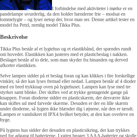
I forbindelse med aktiviteter i mørke er en
pandelampe uvurderlig, da den holder hænderne frie – modsat en
lommelygte – og lyser netop der, hvor man ser. Denne artikel tester en
model fra Petzl, nemlig model Tikka Plus.
Beskrivelse
Tikka Plus består af et lygtehus og et elastikbånd, der spændes rundt
om hovedet. Elastikken kan justeres med et plasticbeslag i nakken.
Beslaget består af to dele, som man skyder fra hinanden og derved
afkorter elastikken.
Selve lampen sidder på et beslag foran og kan klikkes i fire forskellige
vinkler, så der kan lyses fremad eller nedad. Lampen består af 4 dioder
med en bred trykknap oven på lygtehuset. Lampen kan lyse med tre
styrker samt blinke. Der skiftes ved at trykke gentagende gange på
knappen. Foran dioderne sidder en plasticskærm, der desværre ikke
kan skiftes ud med farvede skærme. Desuden er der en lille skærm
under dioderne, så lygten ikke blænder dig i øjnene, når den er tændt.
Lampen er vandsikret til IPX4 hvilket betyder, at den kan overleve en
byge.
På lygtens hus sidder der desuden en plasticsikring, der kan trykkes
ned for adgang til batterierne. Lygten bruger 3 AAA-batterier og skulle