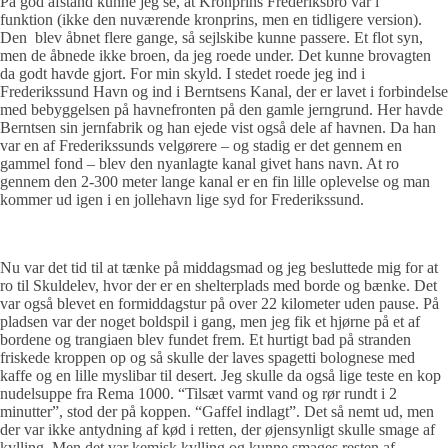
På god afstand kunne jeg se, at Kronprins Frederiksbro var i
funktion (ikke den nuværende kronprins, men en tidligere version).
Den blev åbnet flere gange, så sejlskibe kunne passere. Et flot syn,
men de åbnede ikke broen, da jeg roede under. Det kunne brovagten
da godt havde gjort. For min skyld. I stedet roede jeg ind i
Frederikssund Havn og ind i Berntsens Kanal, der er lavet i forbindelse
med bebyggelsen på havnefronten på den gamle jerngrund. Her havde
Berntsen sin jernfabrik og han ejede vist også dele af havnen. Da han
var en af Frederikssunds velgørere – og stadig er det gennem en
gammel fond – blev den nyanlagte kanal givet hans navn. At ro
gennem den 2-300 meter lange kanal er en fin lille oplevelse og man
kommer ud igen i en jollehavn lige syd for Frederikssund.
Nu var det tid til at tænke på middagsmad og jeg besluttede mig for at
ro til Skuldelev, hvor der er en shelterplads med borde og bænke. Det
var også blevet en formiddagstur på over 22 kilometer uden pause. På
pladsen var der noget boldspil i gang, men jeg fik et hjørne på et af
bordene og trangiaen blev fundet frem. Et hurtigt bad på stranden
friskede kroppen op og så skulle der laves spagetti bolognese med
kaffe og en lille myslibar til desert. Jeg skulle da også lige teste en kop
nudelsuppe fra Rema 1000. “Tilsæt varmt vand og rør rundt i 2
minutter”, stod der på koppen. “Gaffel indlagt”. Det så nemt ud, men
der var ikke antydning af kød i retten, der øjensynligt skulle smage af
kylling. Men det var kemisk kylling og kunne smages resten af