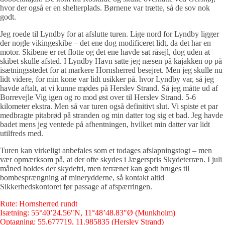
hvor der også er en shelterplads. Børnene var trætte, så de sov nok
godt.
Jeg roede til Lyndby for at afslutte turen. Lige nord for Lyndby ligger
der nogle vikingeskibe – det ene dog modificeret lidt, da det har en
motor. Skibene er ret flotte og det ene havde sat råsejl, dog uden at
skibet skulle afsted. I Lyndby Havn satte jeg næsen på kajakken op på
isætningsstedet for at markere Hornsherred besejret. Men jeg skulle nu
lidt videre, for min kone var lidt usikker på. hvor Lyndby var, så jeg
havde aftalt, at vi kunne mødes på Herslev Strand. Så jeg måtte ud af
Borrevejle Vig igen og ro mod øst over til Herslev Strand. 5-6
kilometer ekstra. Men så var turen også definitivt slut. Vi spiste et par
medbragte pitabrød på stranden og min datter tog sig et bad. Jeg havde
badet mens jeg ventede på afhentningen, hvilket min datter var lidt
utilfreds med.
Turen kan virkeligt anbefales som et todages afslapningstogt – men
vær opmærksom på, at der ofte skydes i Jægerspris Skydeterræn. I juli
måned holdes der skydefri, men terrænet kan godt bruges til
bombesprængning af minerydderne, så kontakt altid
Sikkerhedskontoret før passage af afspærringen.
Rute: Hornsherred rundt
Isætning: 55°40’24.56″N, 11°48’48.83″Ø (Munkholm)
Optagning: 55.677719, 11.985835 (Herslev Strand)