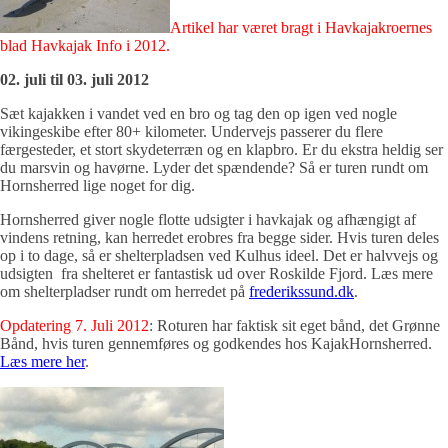
Artikel har været bragt i Havkajakroernes
blad Havkajak Info i 2012.
02. juli til 03. juli 2012
Sæt kajakken i vandet ved en bro og tag den op igen ved nogle
vikingeskibe efter 80+ kilometer. Undervejs passerer du flere
færgesteder, et stort skydeterræn og en klapbro. Er du ekstra heldig ser
du marsvin og havørne. Lyder det spændende? Så er turen rundt om
Hornsherred lige noget for dig.
Hornsherred giver nogle flotte udsigter i havkajak og afhængigt af
vindens retning, kan herredet erobres fra begge sider. Hvis turen deles
op i to dage, så er shelterpladsen ved Kulhus ideel. Det er halvvejs og
udsigten fra shelteret er fantastisk ud over Roskilde Fjord. Læs mere
om shelterpladser rundt om herredet på
frederikssund.dk
.
Opdatering 7. Juli 2012
: Roturen har faktisk sit eget bånd, det Grønne
Bånd, hvis turen gennemføres og godkendes hos KajakHornsherred.
Læs mere her
.