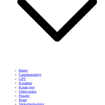
Bøger
Campingudstyr
GPS
Kajakker
Kajak-sjov
Opbevaring
Pagajer
Rotøj
Sikkerhedsudstyr