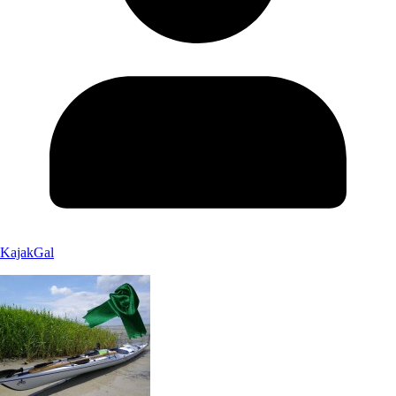
KajakGal