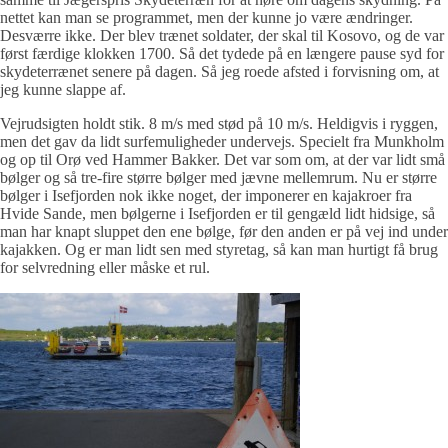
nettet kan man se programmet, men der kunne jo være ændringer.
Desværre ikke. Der blev trænet soldater, der skal til Kosovo, og de var
først færdige klokken 1700. Så det tydede på en længere pause syd for
skydeterrænet senere på dagen. Så jeg roede afsted i forvisning om, at
jeg kunne slappe af.
Vejrudsigten holdt stik. 8 m/s med stød på 10 m/s. Heldigvis i ryggen,
men det gav da lidt surfemuligheder undervejs. Specielt fra Munkholm
og op til Orø ved Hammer Bakker. Det var som om, at der var lidt små
bølger og så tre-fire større bølger med jævne mellemrum. Nu er større
bølger i Isefjorden nok ikke noget, der imponerer en kajakroer fra
Hvide Sande, men bølgerne i Isefjorden er til gengæld lidt hidsige, så
man har knapt sluppet den ene bølge, før den anden er på vej ind under
kajakken. Og er man lidt sen med styretag, så kan man hurtigt få brug
for selvredning eller måske et rul.