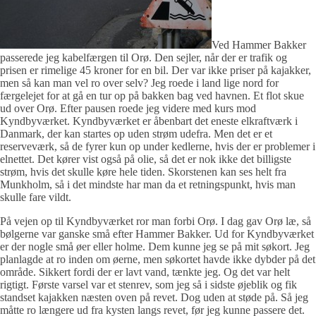
Ved Hammer Bakker
passerede jeg kabelfærgen til Orø. Den sejler, når der er trafik og
prisen er rimelige 45 kroner for en bil. Der var ikke priser på kajakker,
men så kan man vel ro over selv? Jeg roede i land lige nord for
færgelejet for at gå en tur op på bakken bag ved havnen. Et flot skue
ud over Orø. Efter pausen roede jeg videre med kurs mod
Kyndbyværket. Kyndbyværket er åbenbart det eneste elkraftværk i
Danmark, der kan startes op uden strøm udefra. Men det er et
reserveværk, så de fyrer kun op under kedlerne, hvis der er problemer i
elnettet. Det kører vist også på olie, så det er nok ikke det billigste
strøm, hvis det skulle køre hele tiden. Skorstenen kan ses helt fra
Munkholm, så i det mindste har man da et retningspunkt, hvis man
skulle fare vildt.
På vejen op til Kyndbyværket ror man forbi Orø. I dag gav Orø læ, så
bølgerne var ganske små efter Hammer Bakker. Ud for Kyndbyværket
er der nogle små øer eller holme. Dem kunne jeg se på mit søkort. Jeg
planlagde at ro inden om øerne, men søkortet havde ikke dybder på det
område. Sikkert fordi der er lavt vand, tænkte jeg. Og det var helt
rigtigt. Første varsel var et stenrev, som jeg så i sidste øjeblik og fik
standset kajakken næsten oven på revet. Dog uden at støde på. Så jeg
måtte ro længere ud fra kysten langs revet, før jeg kunne passere det.