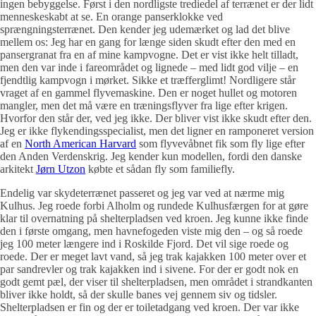
ingen bebyggelse. Først i den nordligste trediedel af terrænet er der lidt
menneskeskabt at se. En orange panserklokke ved
sprængningsterrænet. Den kender jeg udemærket og lad det blive
mellem os: Jeg har en gang for længe siden skudt efter den med en
pansergranat fra en af mine kampvogne. Det er vist ikke helt tilladt,
men den var inde i fareområdet og lignede – med lidt god vilje – en
fjendtlig kampvogn i mørket. Sikke et træfferglimt! Nordligere står
vraget af en gammel flyvemaskine. Den er noget hullet og motoren
mangler, men det må være en træningsflyver fra lige efter krigen.
Hvorfor den står der, ved jeg ikke. Der bliver vist ikke skudt efter den.
Jeg er ikke flykendingsspecialist, men det ligner en ramponeret version
af en
North American Harvard
som flyvevåbnet fik som fly lige efter
den Anden Verdenskrig. Jeg kender kun modellen, fordi den danske
arkitekt
Jørn Utzon
købte et sådan fly som familiefly.
Endelig var skydeterrænet passeret og jeg var ved at nærme mig
Kulhus. Jeg roede forbi Alholm og rundede Kulhusfærgen for at gøre
klar til overnatning på shelterpladsen ved kroen. Jeg kunne ikke finde
den i første omgang, men havnefogeden viste mig den – og så roede
jeg 100 meter længere ind i Roskilde Fjord. Det vil sige roede og
roede. Der er meget lavt vand, så jeg trak kajakken 100 meter over et
par sandrevler og trak kajakken ind i sivene. For der er godt nok en
godt gemt pæl, der viser til shelterpladsen, men området i strandkanten
bliver ikke holdt, så der skulle banes vej gennem siv og tidsler.
Shelterpladsen er fin og der er toiletadgang ved kroen. Der var ikke