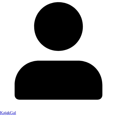
KajakGal