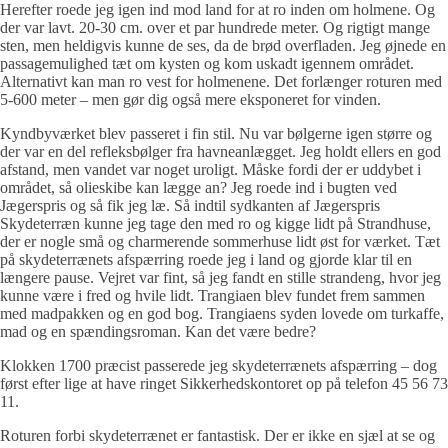
Herefter roede jeg igen ind mod land for at ro inden om holmene. Og
der var lavt. 20-30 cm. over et par hundrede meter. Og rigtigt mange
sten, men heldigvis kunne de ses, da de brød overfladen. Jeg øjnede en
passagemulighed tæt om kysten og kom uskadt igennem området.
Alternativt kan man ro vest for holmenene. Det forlænger roturen med
5-600 meter – men gør dig også mere eksponeret for vinden.
Kyndbyværket blev passeret i fin stil. Nu var bølgerne igen større og
der var en del refleksbølger fra havneanlægget. Jeg holdt ellers en god
afstand, men vandet var noget uroligt. Måske fordi der er uddybet i
området, så olieskibe kan lægge an? Jeg roede ind i bugten ved
Jægerspris og så fik jeg læ. Så indtil sydkanten af Jægerspris
Skydeterræn kunne jeg tage den med ro og kigge lidt på Strandhuse,
der er nogle små og charmerende sommerhuse lidt øst for værket. Tæt
på skydeterrænets afspærring roede jeg i land og gjorde klar til en
længere pause. Vejret var fint, så jeg fandt en stille strandeng, hvor jeg
kunne være i fred og hvile lidt. Trangiaen blev fundet frem sammen
med madpakken og en god bog. Trangiaens syden lovede om turkaffe,
mad og en spændingsroman. Kan det være bedre?
Klokken 1700 præcist passerede jeg skydeterrænets afspærring – dog
først efter lige at have ringet Sikkerhedskontoret op på telefon 45 56 73
11.
Roturen forbi skydeterrænet er fantastisk. Der er ikke en sjæl at se og