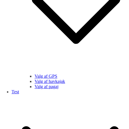
Valg af GPS
Valg af havkajak
Valg af pagaj
Test