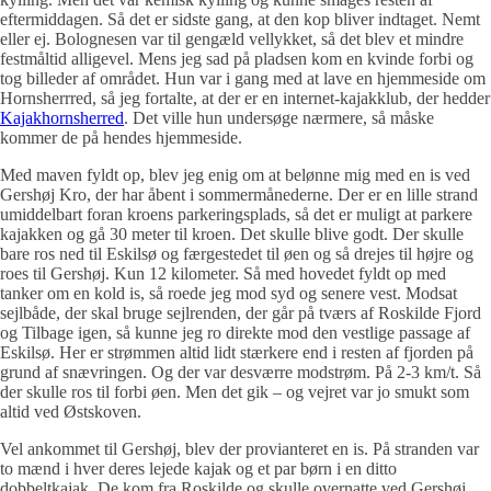
eftermiddagen. Så det er sidste gang, at den kop bliver indtaget. Nemt
eller ej. Bolognesen var til gengæld vellykket, så det blev et mindre
festmåltid alligevel. Mens jeg sad på pladsen kom en kvinde forbi og
tog billeder af området. Hun var i gang med at lave en hjemmeside om
Hornsherrred, så jeg fortalte, at der er en internet-kajakklub, der hedder
Kajakhornsherred
. Det ville hun undersøge nærmere, så måske
kommer de på hendes hjemmeside.
Med maven fyldt op, blev jeg enig om at belønne mig med en is ved
Gershøj Kro, der har åbent i sommermånederne. Der er en lille strand
umiddelbart foran kroens parkeringsplads, så det er muligt at parkere
kajakken og gå 30 meter til kroen. Det skulle blive godt. Der skulle
bare ros ned til Eskilsø og færgestedet til øen og så drejes til højre og
roes til Gershøj. Kun 12 kilometer. Så med hovedet fyldt op med
tanker om en kold is, så roede jeg mod syd og senere vest. Modsat
sejlbåde, der skal bruge sejlrenden, der går på tværs af Roskilde Fjord
og Tilbage igen, så kunne jeg ro direkte mod den vestlige passage af
Eskilsø. Her er strømmen altid lidt stærkere end i resten af fjorden på
grund af snævringen. Og der var desværre modstrøm. På 2-3 km/t. Så
der skulle ros til forbi øen. Men det gik – og vejret var jo smukt som
altid ved Østskoven.
Vel ankommet til Gershøj, blev der provianteret en is. På stranden var
to mænd i hver deres lejede kajak og et par børn i en ditto
dobbeltkajak. De kom fra Roskilde og skulle overnatte ved Gershøj,