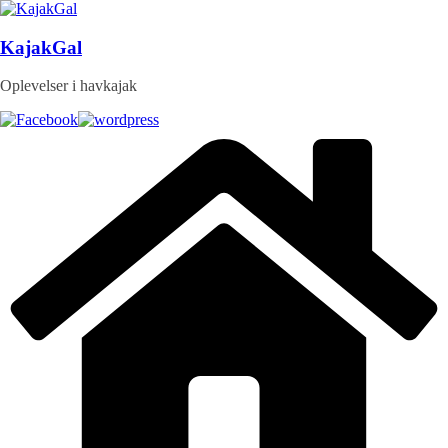
Skip
to
content
KajakGal
Oplevelser i havkajak