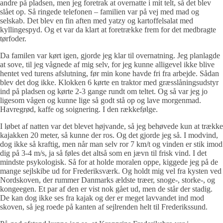
andre på pladsen, men jeg foretrak at overnatte i mit telt, så det blev
slået op. Så ringede telefonen – familien var på vej med mad og
selskab. Det blev en fin aften med yatzy og kartoffelsalat med
kyllingespyd. Og et var da klart at foretrække frem for det medbragte
tørfoder.
Da familen var kørt igen, gjorde jeg klar til overnatning. Jeg planlagde
at sove, til jeg vågnede af mig selv, for jeg kunne alligevel ikke blive
hentet ved turens afslutning, før min kone havde fri fra arbejde. Sådan
blev det dog ikke. Klokken 6 kørte en traktor med græsslåningsudstyr
ind på pladsen og kørte 2-3 gange rundt om teltet. Og så var jeg jo
ligesom vågen og kunne lige så godt stå op og lave morgenmad.
Havregrød, kaffe og soignering. I den rækkefølge.
I løbet af natten var det blevet højvande, så jeg behøvede kun at trække
kajakken 20 meter, så kunne der ros. Og det gjorde jeg så. I modvind,
dog ikke så kraftig, men når man selv ror 7 km/t og vinden er stik imod
dig på 3-4 m/s, ja så føles det altså som en jævn til frisk vind. I det
mindste psykologisk. Så for at holde moralen oppe, kiggede jeg på de
mange sejlskibe ud for Frederiksværk. Og holdt mig vel fra kysten ved
Nordskoven, der rummer Danmarks ældste træer, snoge-, storke-, og
kongeegen. Et par af den er vist nok gået ud, men de står der stadig.
De kan dog ikke ses fra kajak og der er meget lavvandet ind mod
skoven, så jeg roede på kanten af sejlrenden helt til Frederikssund.