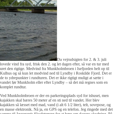
Da vejrudsigten for 2. & 3. juli
lovede vind fra syd, frisk den 2. og let dagen efter, så var en tur med
uret den rigtige. Medvind fra Munkholmbroen i Isefjorden helt op til
Kulhus og så kun let modvind ned til Lyndby i Roskilde Fjord. Det er
de to ydrepunkter i rundturen. Det er ikke rigtigt muligt at sætte i
vandet før Munkholm eller efter Lyndby – så det må regnes som en
komplet rundtur.
Ved Munkholmbroen er der en parkeringsplads syd for ishuset, men
kajakken skal bæres 50 meter af en sti ned til vandet. Her blev
kajakken så læsset med mad, vand (i alt 6 1/2 liter), telt, sovepose, og
en masse elektronik. Nå ja, en GPS og en telefon. Jeg ringede med det
samme til Jægerspris Skydeterræn for at høre om dagens skydning. På