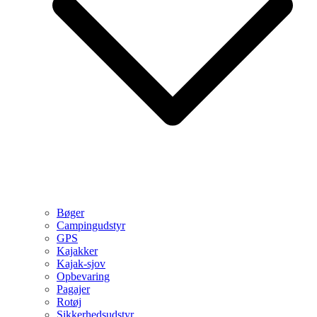
Bøger
Campingudstyr
GPS
Kajakker
Kajak-sjov
Opbevaring
Pagajer
Rotøj
Sikkerhedsudstyr