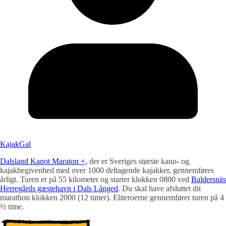
KajakGal
Dalsland Kanot Maraton +,
der er Sveriges største kano- og
kajakbegivenhed med over 1000 deltagende kajakker, gennemføres
årligt. Turen er på 55 kilometer og starter klokken 0800 ved
Baldersnäs
Herregårds gæstehavn i Dals Långed
. Du skal have afsluttet dit
marathon klokken 2000 (12 timer). Eliteroerne gennemfører turen på 4
½ time.