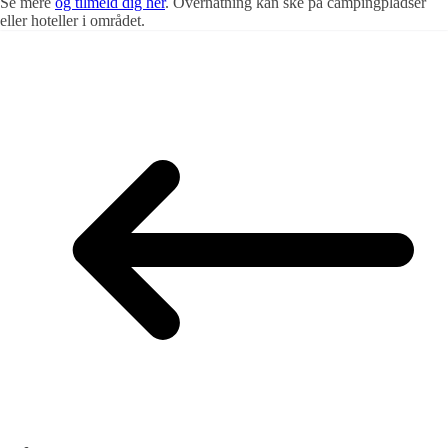
Se mere
og tilmeld dig her
. Overnatning kan ske på campingpladser
eller hoteller i området.