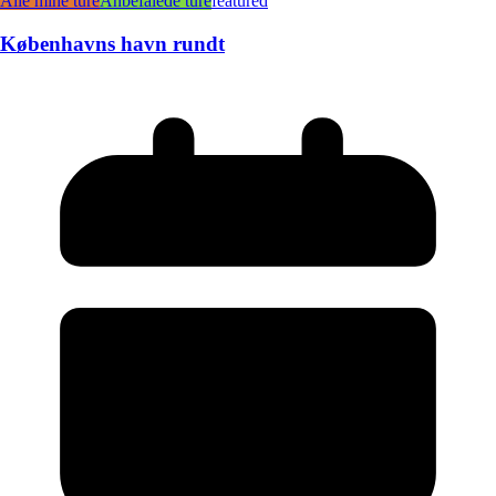
Alle mine ture
Anbefalede ture
featured
Københavns havn rundt