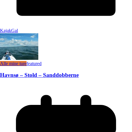
KajakGal
Alle mine ture
featured
Havnsø – Stold – Sanddobberne