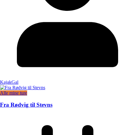
KajakGal
Alle mine ture
Fra Rødvig til Stevns