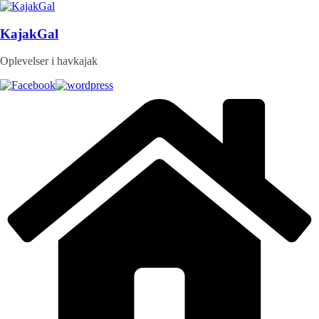
Skip
to
content
KajakGal
Oplevelser i havkajak