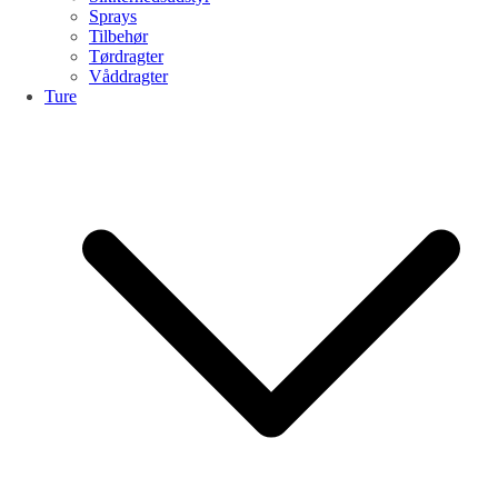
Sprays
Tilbehør
Tørdragter
Våddragter
Ture