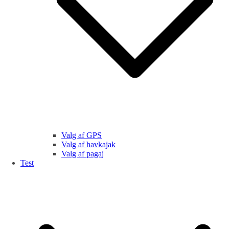
Valg af GPS
Valg af havkajak
Valg af pagaj
Test