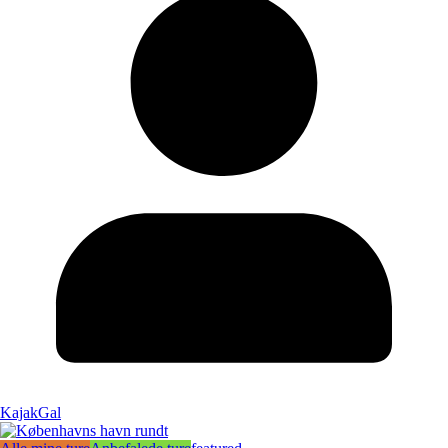
KajakGal