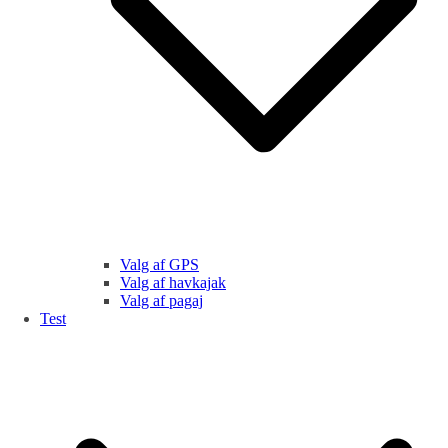
Valg af GPS
Valg af havkajak
Valg af pagaj
Test