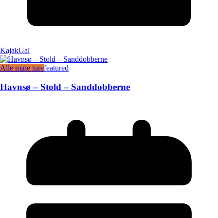
KajakGal
Alle mine ture
featured
Havnsø – Stold – Sanddobberne