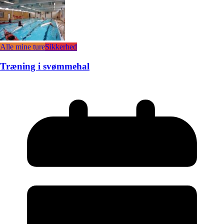
Alle mine ture
Sikkerhed
Træning i svømmehal