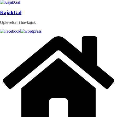
Skip
to
content
KajakGal
Oplevelser i havkajak