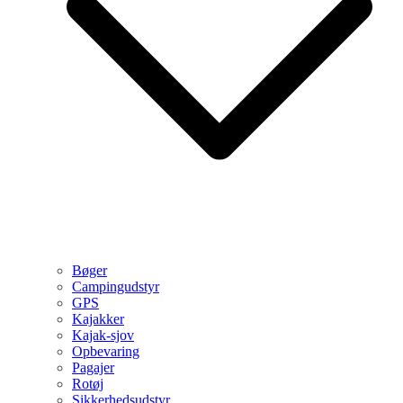
Bøger
Campingudstyr
GPS
Kajakker
Kajak-sjov
Opbevaring
Pagajer
Rotøj
Sikkerhedsudstyr