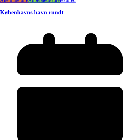
Alle mine ture
Anbefalede ture
featured
Københavns havn rundt