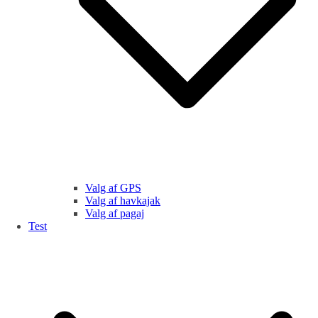
Valg af GPS
Valg af havkajak
Valg af pagaj
Test