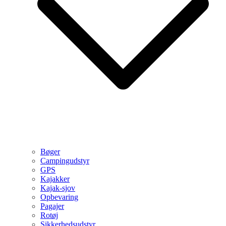
Bøger
Campingudstyr
GPS
Kajakker
Kajak-sjov
Opbevaring
Pagajer
Rotøj
Sikkerhedsudstyr