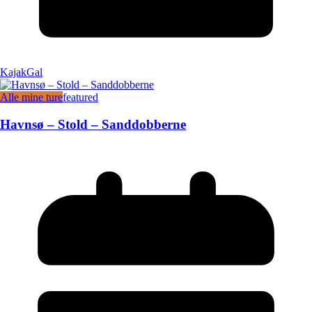
KajakGal
Alle mine ture
featured
Havnsø – Stold – Sanddobberne