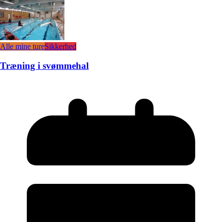
Alle mine ture
Sikkerhed
Træning i svømmehal