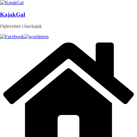
Skip
to
content
KajakGal
Oplevelser i havkajak