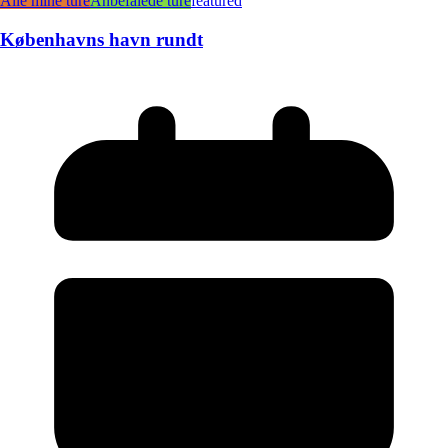
Alle mine ture
Anbefalede ture
featured
Københavns havn rundt