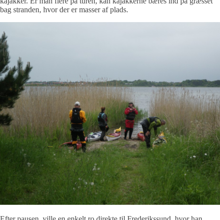
kajakker. Er man flere på turen, kan kajakkerne bæres ind på græsset
bag stranden, hvor der er masser af plads.
Efter pausen, ville en enkelt ro direkte til Frederikssund, hvor han