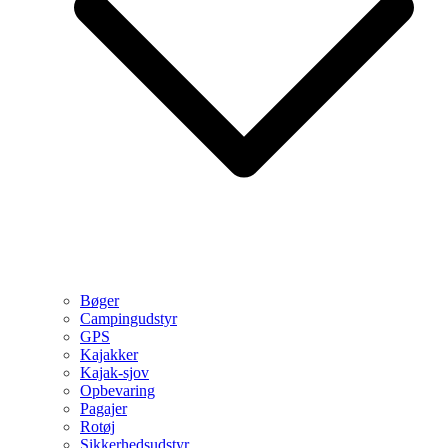
Bøger
Campingudstyr
GPS
Kajakker
Kajak-sjov
Opbevaring
Pagajer
Rotøj
Sikkerhedsudstyr