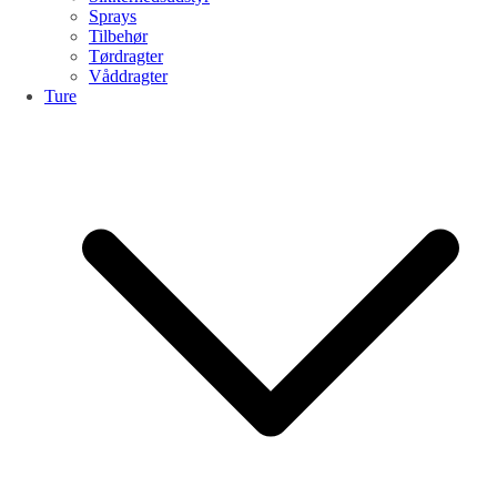
Sprays
Tilbehør
Tørdragter
Våddragter
Ture