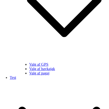
Valg af GPS
Valg af havkajak
Valg af pagaj
Test