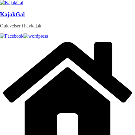
Skip
to
content
KajakGal
Oplevelser i havkajak