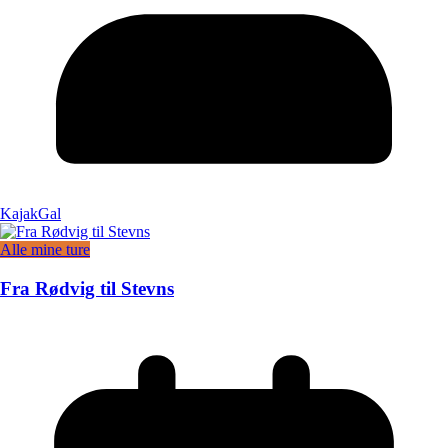
KajakGal
Alle mine ture
Fra Rødvig til Stevns