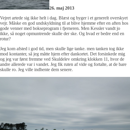
26. maj 2013
Vejret artede sig ikke helt i dag. Blæst og byger i et generelt overskyet
vejr. Måske en god undskyldning til at blive hjemme efter en aften hos
gode venner med bokseprogram i fjerneren. Men Kessler vandt jo
ikke, så noget opmuntrende skulle der ske. Og hvad er bedre end en
rotur?
Jeg kom afsted i god tid, men skulle lige tanke. men tanken tog ikke
mod kontanter, så jeg måtte hjem efter dankortet. Det forsinkede mig
og jeg var først fremme ved Skuldelev omkring klokken 11, hvor de
andre allerede var i vandet. Jeg fik ruten af vide og fortalte, at de bare
skulle ro. Jeg ville indhente dem senere.