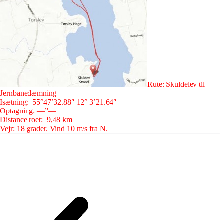
Rute: Skuldelev til
Jernbanedæmning
Isætning: 55°47’32.88″ 12° 3’21.64″
Optagning: —”—
Distance roet: 9,48 km
Vejr: 18 grader. Vind 10 m/s fra N.