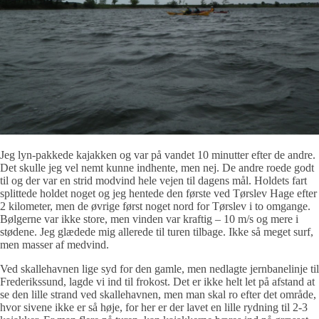
Jeg lyn-pakkede kajakken og var på vandet 10 minutter efter de andre.
Det skulle jeg vel nemt kunne indhente, men nej. De andre roede godt
til og der var en strid modvind hele vejen til dagens mål. Holdets fart
splittede holdet noget og jeg hentede den første ved Tørslev Hage efter
2 kilometer, men de øvrige først noget nord for Tørslev i to omgange.
Bølgerne var ikke store, men vinden var kraftig – 10 m/s og mere i
stødene. Jeg glædede mig allerede til turen tilbage. Ikke så meget surf,
men masser af medvind.
Ved skallehavnen lige syd for den gamle, men nedlagte jernbanelinje til
Frederikssund, lagde vi ind til frokost. Det er ikke helt let på afstand at
se den lille strand ved skallehavnen, men man skal ro efter det område,
hvor sivene ikke er så høje, for her er der lavet en lille rydning til 2-3