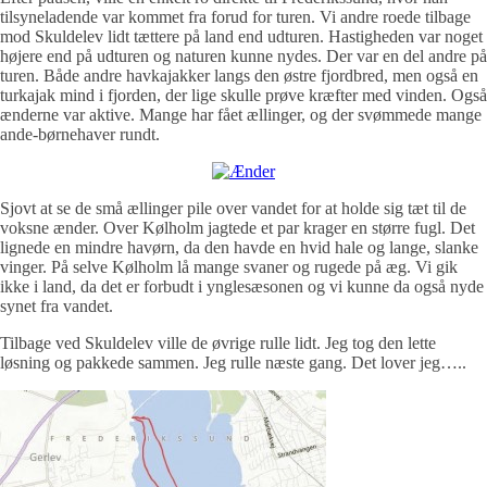
tilsyneladende var kommet fra forud for turen. Vi andre roede tilbage
mod Skuldelev lidt tættere på land end udturen. Hastigheden var noget
højere end på udturen og naturen kunne nydes. Der var en del andre på
turen. Både andre havkajakker langs den østre fjordbred, men også en
turkajak mind i fjorden, der lige skulle prøve kræfter med vinden. Også
ænderne var aktive. Mange har fået ællinger, og der svømmede mange
ande-børnehaver rundt.
Sjovt at se de små ællinger pile over vandet for at holde sig tæt til de
voksne ænder. Over Kølholm jagtede et par krager en større fugl. Det
lignede en mindre havørn, da den havde en hvid hale og lange, slanke
vinger. På selve Kølholm lå mange svaner og rugede på æg. Vi gik
ikke i land, da det er forbudt i ynglesæsonen og vi kunne da også nyde
synet fra vandet.
Tilbage ved Skuldelev ville de øvrige rulle lidt. Jeg tog den lette
løsning og pakkede sammen. Jeg rulle næste gang. Det lover jeg…..