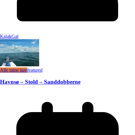
KajakGal
Alle mine ture
featured
Havnsø – Stold – Sanddobberne