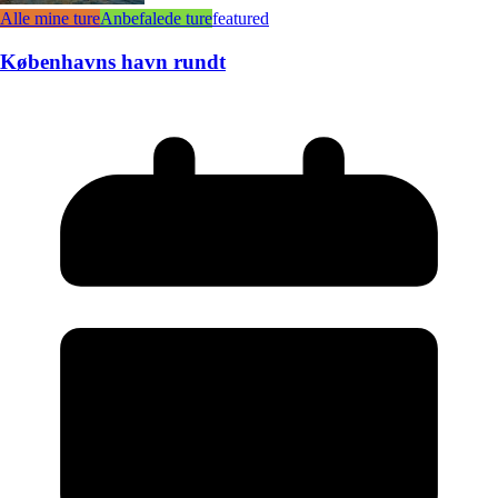
Alle mine ture
Anbefalede ture
featured
Københavns havn rundt