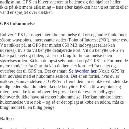
nødløsning. GPS’en bliver sværere at betjene og det hjælper heller
ikke på skærmens aflæsning – især efter kajakken har været rundt eller
vand er sprøjtet over dækket.
GPS hukommelse
Enhver GPS har noget intern hukommelse til kort og andre funktioner
såsom waypoints, interessante steder (Point of Interest (POI), ruter osv.
Vær sikker på, at GPS har mindst 850 MB indbygget (eller kan
udvides), hvis du vil benytte detaljerede kort. Vil du benytte GPS’en
både på havet og i bilen, så har du brug for hukommelse i den
størrelsesorden. Så kan du også selv putte kort på GPS’en. For med de
nyere modeller fra Garmin kan du hente et kort ned fra nettet og
overføre det til GPS’en. Det er smart.
Se hvordan her
. Nogle GPS’er
kan udvides med et hukommelseskort. Det er en fordel, hvis du er
usikker på anvendelsen af GPS’en i fremtiden – men ikke vil udelukke
muligheder. Skal du udelukkende benytte GPS’en til waypoints og
ruter, men ikke kort ud over det grove kort der evt. er indbygget,
behøver du ikke have så meget hukommelse. Her kan mindre intern
hukommelse være nok – og så er det oplagt at købe en ældre, måske
brugt model til en billig penge.
Batteri