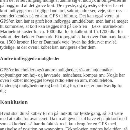
men det er selvfølgelig muligt at danne sig et indtryk af omgivelserne
på baggrund af det grove kort. De nyeste, og dyreste, GPS’er har et
kort indbygget med rigtige landkort, søkort, adresser, veje, stier osv –
som det kendes på en alm. GPS til bilbrug. Det kan også være, at
GPS’en kun har et groft kort indbygge umiddelbart, men har så meget
hukommelse, at kort kan lægges ind på GPS’en – f.eks. marinekort.
Marinekort koster fra ca. 1000 dkr. for lokalkort til 15-1700 dkr. for
søkort, der dækker Danmark. Et topografisk kort over Danmark koster
ca. 1500 kroner. Her er Danmark veje, byer, højdekurver mv. så
tydelige, at der oven i købet kan navigeres efter dem.
Andre indbyggede muligheder
GPS’er indeholder også andre muligheder, såsom højdemåler,
oplysninger om høj- og lavvande, månefaser, kompas mv. Nogle har
oven i købet indbygget tovejs radio eller en alm. mobiltelefon.
Undersøg mulighederne og beslut dig for, om det er uundværlig for
dig.
Konklusion
Hvad skal du så købe? Er du på indkøb for første gang, så lad være
med at købe for avanceret. Da du alligevel skal have et papirkort med
som sikkerhed, så har du faktisk reelt kun brug for en GPS med
angivelse af position og waypoints. Teknologien ændres hele tiden, så