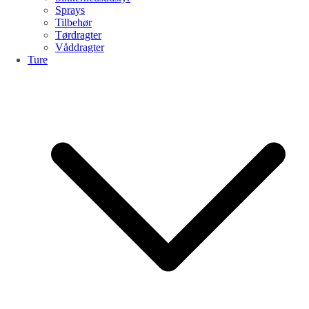
Sprays
Tilbehør
Tørdragter
Våddragter
Ture