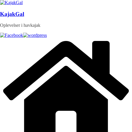
Skip
to
content
KajakGal
Oplevelser i havkajak