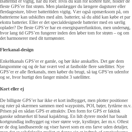
Batteritid er vigtig, når du roer. Hvis du kun ror kortere ture, holder de
fleste GPS’er fint strøm. Men planlægger du længere dagsturer eller
flerdagesture, bliver batteritiden vigtig. Vær også opmærksom på, om
batterierne kan udskiftes med alm. batterier, så du altid kan købe et par
ekstra batterier. Eller er det specialdesignede batterier med en særlig
oplader? De fleste GPS’er har en energisparerfunktion, men undersøg,
hvor lang tid GPS’en fungerer inden den løber tom for strøm – og om
det harmonerer med dit turmønster.
Flerkanal-design
Enkeltkanals GPS’er er gamle, og bør ikke anskaffes. Det gør dem
langsomme og og de har svært ved at fastholde flere satellitter. Nye
GPS’er er alle flerkanals, men køber du brugt, så tag GPS’en udenfor
og se, hvor hurtigt den fanger mindst 3 satellitter.
Kort eller ej
De billigste GPS’er har ikke et kort indbygget, men plotter positioner
og ruter på skærmen sammen med waypoints, POI, bøjer, fyrtårne m.v.
Prisen på en sådan GPS er attraktiv. Den form for GPS er faktisk
ganske udmærket til basal kajakbrug. En lidt dyrere model har basalt
kortgrundlag indbygget og viser større veje, kystlinjer, åer m.v. Oftest
er de dog landbaserede og viser havet som en ens farve uden detaljer,