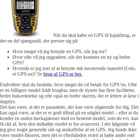
Når du skal købe en GPS til kajakbrug, er
der en del spørgsmål, der presser sig på:
Hvor meget vil jeg benytte en GPS, når jeg ror?
Hvor ofte vil jeg opgradere, når der kommer en ny og bedre
GPS?
Hvornår er jeg træt af at benytte mit nuværende materiel (f.eks.
et GPS-ur)? Se
brug af GPS-ur her.
Endvidere skal du beslutte, hvor meget du vil betale for GPS’en. Ofte
er en billigere model fuldt brugbar, men de dyrere har flere faciliteter,
bedre hukommelse og ofte også en bedre skærm, der er lettere at læse i
dagslys.
Det kan være, at det er parametre, der kan være afgørende for dig. Det
kan også være, at der er et godt tilbud på en udgået model – eller at du
kender en anden havkajakroer med en bestemt model, som du evt. kan
få råd af, hvis den indkøbte model er for avanceret. I det følgende vil
jeg give nogle generelle råd og anskaffelse af en GPS. Jeg burde ikke
være model-fikseret, men det er efterhånden svært at købe andet end