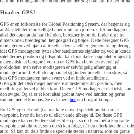
Garmin. Retningslinjerne herunder gælder dog ikke kun for det firma.
Hvad er GPS?
GPS er en forkortelse for Global Positioning System, der betjener sig
af 24 satellitter i forskellige baner rundt om jorden. GPS modtageren,
altså det apparat du har i hånden, beregner hvort du finder dig i tre
dimensioner, breddegrad, længdegrad og højde. Dette beregner GPS
modtageren ved hjælp af tre eller flere satelitter gennem triangulering,
idet GPS modtageren lytter efter satelitternes signaler og ved at kende
satelitternes position og tidspunkt, kan forsinkelse i signalet bruges til,
matematisk, at beregne hvor du er. GPS kan benyttes overalt på
jordkloden, men selve modtageren er selvfølgelig afhængig af
modtageforhold. Befinder apparatet sig indendøre eller i en skov, så
kan GPS modtageren have svært ved at finde satellitterne.
GPS gør det altså meget nemmere at bestemme din position, men
medbring alligevel altid et kort. Da en GPS modtager er elektrisk, kan
den svigte. Og så er et kort altså godt at have ved hånden og gerne
samme med et kompas. Se evt. mere
her
om brug af kompas.
En GPS gør det muligt at markere ethvert specielt punkt som et
waypoint, hvor du kan ro til eller vende tilbage til. De fleste GPS
modtagere kan endvidere sluttes til en pc, så du hjemmefra kan sætte
waypoints på din rute, som du så kan følge, når du efterfølgende er ude
at ro. Så kan du dels finde de specielle steder i naturen, som du gerne