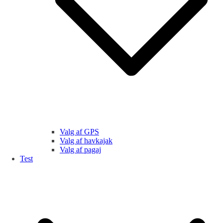
Valg af GPS
Valg af havkajak
Valg af pagaj
Test