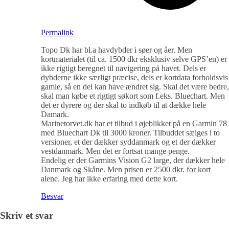
Permalink
Topo Dk har bl.a havdybder i søer og åer. Men
kortmaterialet (til ca. 1500 dkr eksklusiv selve GPS’en) er
ikke rigtigt beregnet til navigering på havet. Dels er
dybderne ikke særligt præcise, dels er kortdata forholdsvis
gamle, så en del kan have ændret sig. Skal det være bedre,
skal man købe et rigtigt søkort som f.eks. Bluechart. Men
det er dyrere og der skal to indkøb til at dække hele
Damark.
Marinetorvet.dk har et tilbud i øjeblikket på en Garmin 78
med Bluechart Dk til 3000 kroner. Tilbuddet sælges i to
versioner, et der dækker syddanmark og et der dækker
vestdanmark. Men det er fortsat mange penge.
Endelig er der Garmins Vision G2 large, der dækker hele
Danmark og Skåne. Men prisen er 2500 dkr. for kort
alene. Jeg har ikke erfaring med dette kort.
Besvar
Skriv et svar