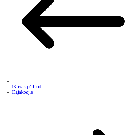
iKayak på Ipad
Kajakbøjle