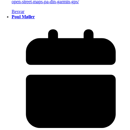
open-street-maps-pa-din-garmin-gps/
Besvar
Poul Møller