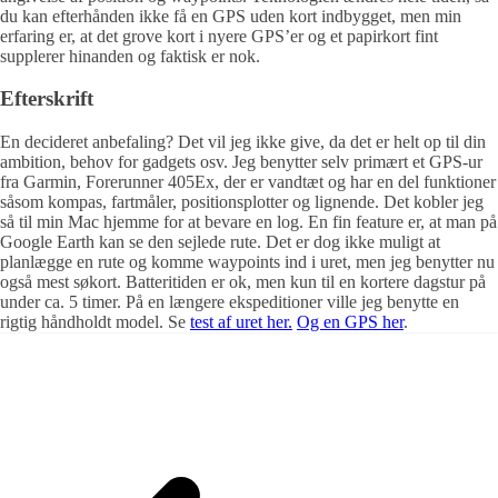
du kan efterhånden ikke få en GPS uden kort indbygget, men min
erfaring er, at det grove kort i nyere GPS’er og et papirkort fint
supplerer hinanden og faktisk er nok.
Efterskrift
En decideret anbefaling? Det vil jeg ikke give, da det er helt op til din
ambition, behov for gadgets osv. Jeg benytter selv primært et GPS-ur
fra Garmin, Forerunner 405Ex, der er vandtæt og har en del funktioner
såsom kompas, fartmåler, positionsplotter og lignende. Det kobler jeg
så til min Mac hjemme for at bevare en log. En fin feature er, at man på
Google Earth kan se den sejlede rute. Det er dog ikke muligt at
planlægge en rute og komme waypoints ind i uret, men jeg benytter nu
også mest søkort. Batteritiden er ok, men kun til en kortere dagstur på
under ca. 5 timer. På en længere ekspeditioner ville jeg benytte en
rigtig håndholdt model. Se
test af uret her.
Og en GPS her
.