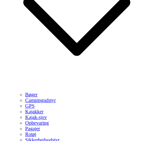
Bøger
Campingudstyr
GPS
Kajakker
Kajak-sjov
Opbevaring
Pagajer
Rotøj
Sikkerhedsudstyr