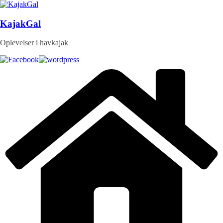
Skip
to
content
KajakGal
Oplevelser i havkajak