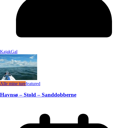
KajakGal
Alle mine ture
featured
Havnsø – Stold – Sanddobberne