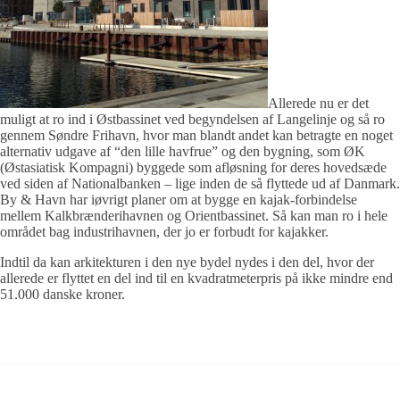
Allerede nu er det
muligt at ro ind i Østbassinet ved begyndelsen af Langelinje og så ro
gennem Søndre Frihavn, hvor man blandt andet kan betragte en noget
alternativ udgave af “den lille havfrue” og den bygning, som ØK
(Østasiatisk Kompagni) byggede som afløsning for deres hovedsæde
ved siden af Nationalbanken – lige inden de så flyttede ud af Danmark.
By & Havn har iøvrigt planer om at bygge en kajak-forbindelse
mellem Kalkbrænderihavnen og Orientbassinet. Så kan man ro i hele
området bag industrihavnen, der jo er forbudt for kajakker.
Indtil da kan arkitekturen i den nye bydel nydes i den del, hvor der
allerede er flyttet en del ind til en kvadratmeterpris på ikke mindre end
51.000 danske kroner.