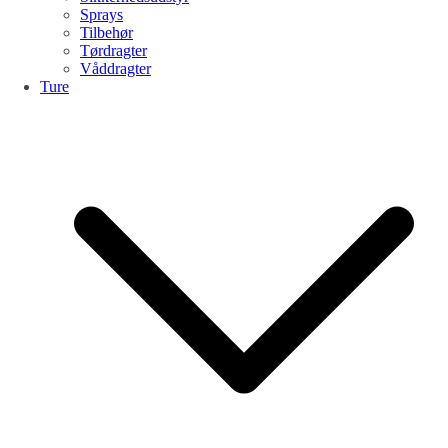
Sprays
Tilbehør
Tørdragter
Våddragter
Ture