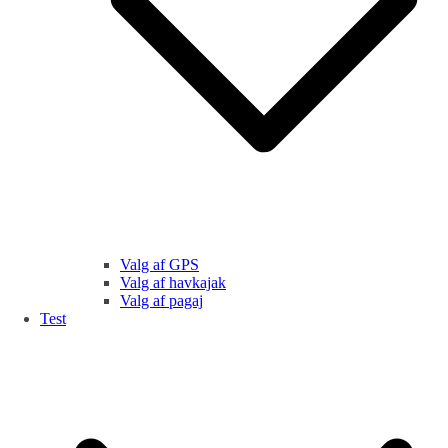
Valg af GPS
Valg af havkajak
Valg af pagaj
Test