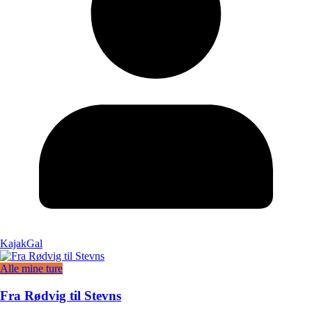
KajakGal
Alle mine ture
Fra Rødvig til Stevns