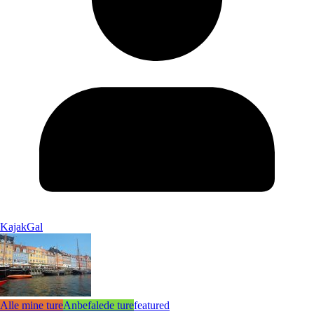
KajakGal
Alle mine ture
Anbefalede ture
featured