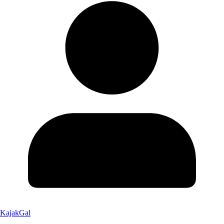
KajakGal