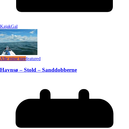
KajakGal
Alle mine ture
featured
Havnsø – Stold – Sanddobberne