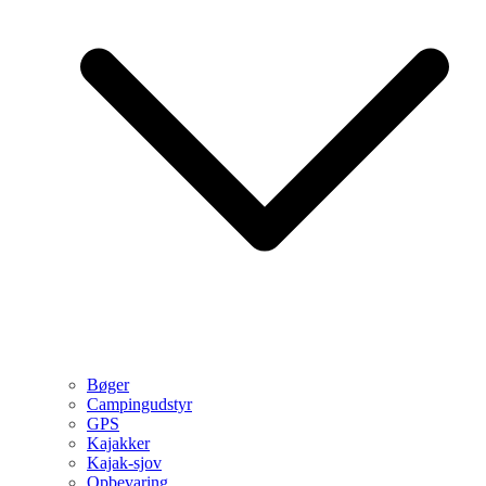
Bøger
Campingudstyr
GPS
Kajakker
Kajak-sjov
Opbevaring