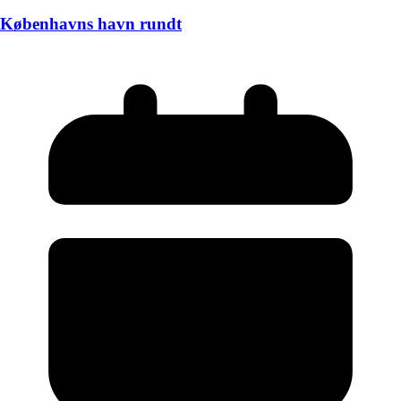
Københavns havn rundt