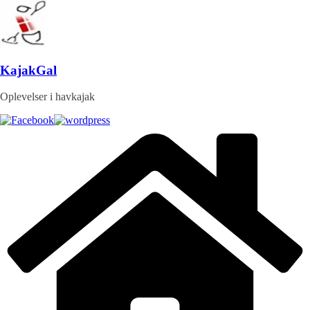
Skip
to
content
KajakGal
Oplevelser i havkajak