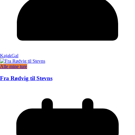
KajakGal
Alle mine ture
Fra Rødvig til Stevns