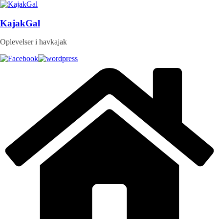
Skip
to
content
KajakGal
Oplevelser i havkajak