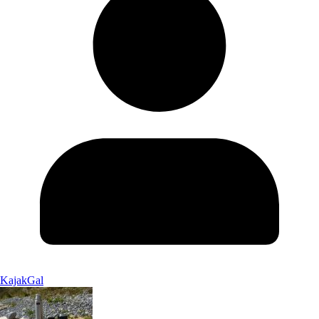
KajakGal