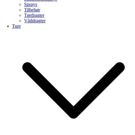
Sprays
Tilbehør
Tørdragter
Våddragter
Ture