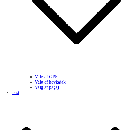
Valg af GPS
Valg af havkajak
Valg af pagaj
Test