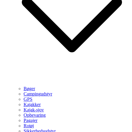
Bøger
Campingudstyr
GPS
Kajakker
Kajak-sjov
Opbevaring
Pagajer
Rotøj
Sikkerhedsudstyr