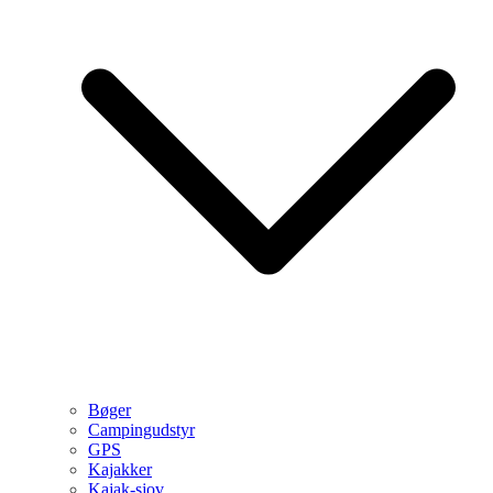
Bøger
Campingudstyr
GPS
Kajakker
Kajak-sjov