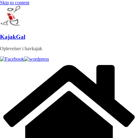
Skip to content
KajakGal
Oplevelser i havkajak