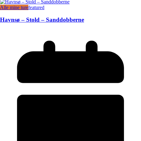
Alle mine ture
featured
Havnsø – Stold – Sanddobberne