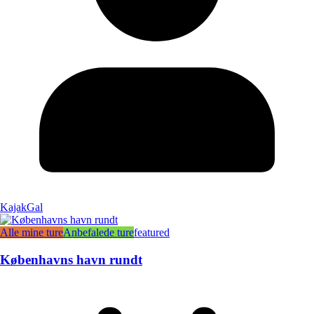
KajakGal
Alle mine ture
Anbefalede ture
featured
Københavns havn rundt