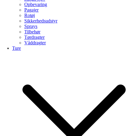
Opbevaring
Pagajer
Rotøj
Sikkerhedsudstyr
Sprays
Tilbehør
Tørdragter
Våddragter
Ture