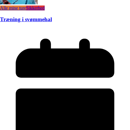
Alle mine ture
Sikkerhed
Træning i svømmehal