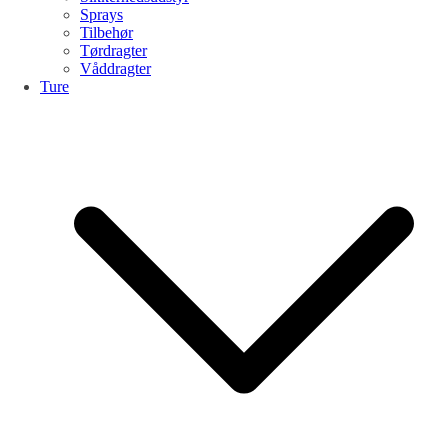
Sprays
Tilbehør
Tørdragter
Våddragter
Ture