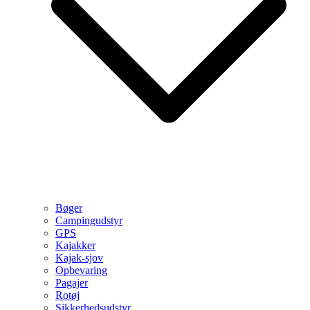
Bøger
Campingudstyr
GPS
Kajakker
Kajak-sjov
Opbevaring
Pagajer
Rotøj
Sikkerhedsudstyr