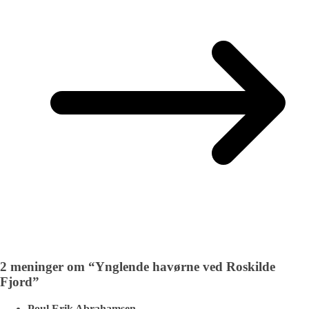
2 meninger om “
Ynglende havørne ved Roskilde
Fjord
”
Poul Erik Abrahamsen