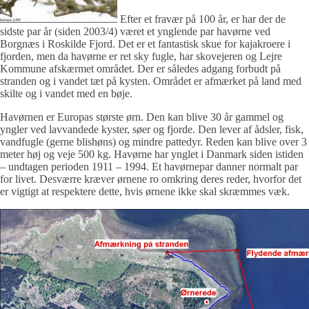
Efter et fravær på 100 år, er har der de
sidste par år (siden 2003/4) været et ynglende par havørne ved
Borgnæs i Roskilde Fjord. Det er et fantastisk skue for kajakroere i
fjorden, men da havørne er ret sky fugle, har skovejeren og Lejre
Kommune afskærmet området. Der er således adgang forbudt på
stranden og i vandet tæt på kysten. Området er afmærket på land med
skilte og i vandet med en bøje.
Havørnen er Europas største ørn. Den kan blive 30 år gammel og
yngler ved lavvandede kyster, søer og fjorde. Den lever af ådsler, fisk,
vandfugle (gerne blishøns) og mindre pattedyr. Reden kan blive over 3
meter høj og veje 500 kg. Havørne har ynglet i Danmark siden istiden
– undtagen perioden 1911 – 1994. Et havørnepar danner normalt par
for livet. Desværre kræver ørnene ro omkring deres reder, hvorfor det
er vigtigt at respektere dette, hvis ørnene ikke skal skræmmes væk.