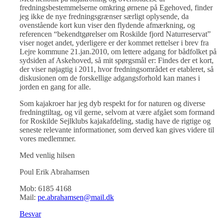
fredningsbestemmelserne omkring ørnene på Egehoved, finder
jeg ikke de nye fredningsgrænser særligt oplysende, da
ovenstående kort kun viser den flydende afmærkning, og
referencen “bekendtgørelser om Roskilde fjord Naturreservat”
viser noget andet, yderligere er der kommet rettelser i brev fra
Lejre kommune 21.jan.2010, om lettere adgang for bådfolket på
sydsiden af Askehoved, så mit spørgsmål er: Findes der et kort,
der viser nøjagtig i 2011, hvor fredningsområdet er etableret, så
diskusionen om de forskellige adgangsforhold kan manes i
jorden en gang for alle.
Som kajakroer har jeg dyb respekt for for naturen og diverse
fredningtiltag, og vil gerne, selvom at være afgået som formand
for Roskilde Sejlklubs kajakafdeling, stadig have de rigtige og
seneste relevante informationer, som derved kan gives videre til
vores medlemmer.
Med venlig hilsen
Poul Erik Abrahamsen
Mob: 6185 4168
Mail:
pe.abrahamsen@mail.dk
Besvar