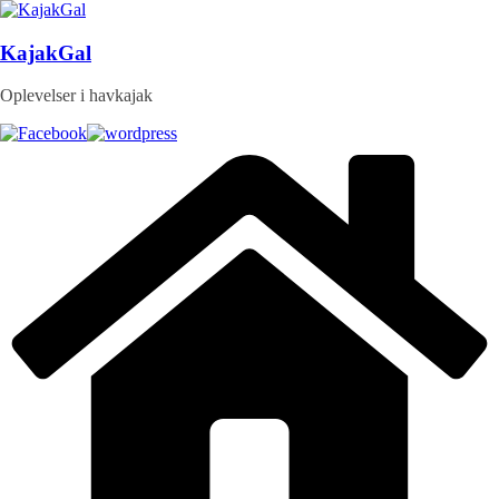
Skip
to
content
KajakGal
Oplevelser i havkajak