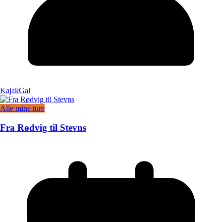
KajakGal
Alle mine ture
Fra Rødvig til Stevns