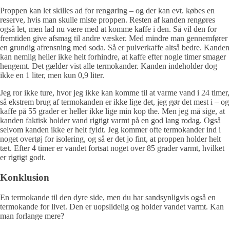
Proppen kan let skilles ad for rengøring – og der kan evt. købes en
reserve, hvis man skulle miste proppen. Resten af kanden rengøres
også let, men lad nu være med at komme kaffe i den. Så vil den for
fremtiden give afsmag til andre væsker. Med mindre man gennemfører
en grundig afrensning med soda. Så er pulverkaffe altså bedre. Kanden
kan nemlig heller ikke helt forhindre, at kaffe efter nogle timer smager
hengemt. Det gælder vist alle termokander. Kanden indeholder dog
ikke en 1 liter, men kun 0,9 liter.
Jeg ror ikke ture, hvor jeg ikke kan komme til at varme vand i 24 timer,
så ekstrem brug af termokanden er ikke lige det, jeg gør det mest i – og
kaffe på 55 grader er heller ikke lige min kop the. Men jeg må sige, at
kanden faktisk holder vand rigtigt varmt på en god lang rodag. Også
selvom kanden ikke er helt fyldt. Jeg kommer ofte termokander ind i
noget overtøj for isolering, og så er det jo fint, at proppen holder helt
tæt. Efter 4 timer er vandet fortsat noget over 85 grader varmt, hvilket
er rigtigt godt.
Konklusion
En termokande til den dyre side, men du har sandsynligvis også en
termokande for livet. Den er uopslidelig og holder vandet varmt. Kan
man forlange mere?