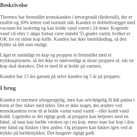
Beskrivelse
Thermos har fremstillet termokanden i letvægtsstål (fjederstål), der er
rustfrit og 30% lettere end normalt stål. Kanden er dobbeltvægget med
vacuum for isolering og kan holde vand varmt i 24 timer. Kogende
vand vil efter 1 døgn fortsat være mindst 55 grader varmt, hvilket er
OK for en sidste kop kaffe. Kanden har ikke bærehåndtag, så den
fylder så lidt som muligt.
Låget er samtidigt en kop og proppen er fremstillet med et
trykknapsystem, så det ikke er nødvendigt at skrue proppen af, når en
kop skal skænkes. Det er med til at holde på varmen.
Kanden har 15 års garanti på selve kanden og 5 år på proppen.
I brug
Kanden er nærmest uforgængelig, men kan selvfølgelig få lidt patina i
form af fine ridser med tiden. Det er ikke noget, der ændrer ved
termokandens evne til at holde varmt vand varmt – eller koldt vand
koldt. Ligeledes er det rigtigt godt, at proppen kan betjenes med en
hånd, så man kan hælde væsken op i en kop, mens man har kop i den
ene hånd og flasken i den anden. Og proppen kan lukkes igen ved at
trykke på hældestykket. Det fungerer rigtigt godt.