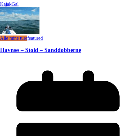
KajakGal
Alle mine ture
featured
Havnsø – Stold – Sanddobberne