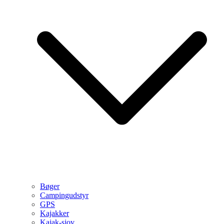
Bøger
Campingudstyr
GPS
Kajakker
Kajak-sjov