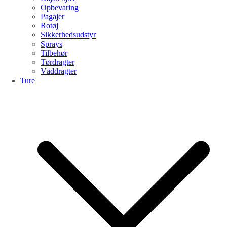
Opbevaring
Pagajer
Rotøj
Sikkerhedsudstyr
Sprays
Tilbehør
Tørdragter
Våddragter
Ture