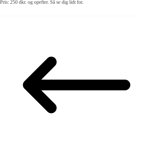
Pris: 250 dkr. og opefter. Så se dig lidt for.