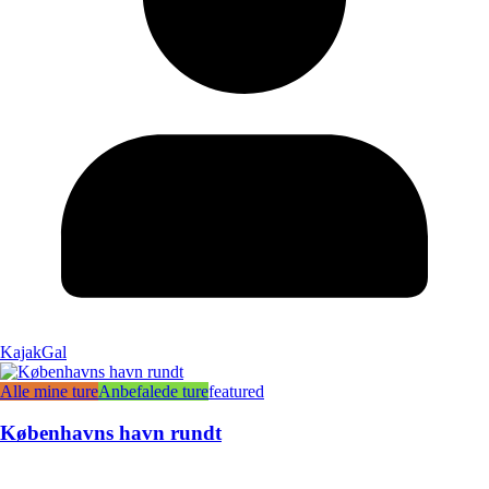
KajakGal
Alle mine ture
Anbefalede ture
featured
Københavns havn rundt