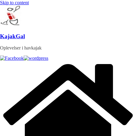
Skip to content
KajakGal
Oplevelser i havkajak