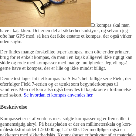
Et kompas skal man
have i kajakken. Det er en del af sikkerhedsudstyret, og selvom jeg
ofte har GPS med, så kan det ikke erstatte et kompas, der også virker
uden strøm.
Der findes mange forskellige typer kompas, men ofte er der primært
brug for et enkelt kompas, da man i en kajak alligevel ikke rigtigt kan
sidde og rode med kompasser med mange muligheder. Jeg vil også
gerne have et kompas, der er lille og ikke mindst billigt.
Denne test tager fat i et kompas fra Silva’s helt billige serie Field, der
efterfølger Field 7-serien og er tænkt som begynderkompas til
vandrere. Men det kan altså også benyttes til kajakroere i forbindelse
med søkort.
Se hvordan et kompas anvendes her
.
Beskrivelse
Kompasset er et af verdens mest solgte kompasser og er fremstillet i
gennemsigtig akryl. På basispladen er der en millimeterskala og kort-
målestoksforholdet 1:50.000 og 1:25.000. Der medfølger også en
nakkerem med sikkerhedslås. Kompashuset er beskyttet af et materiale