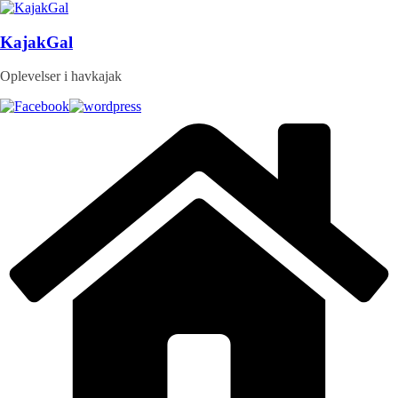
Skip
to
content
KajakGal
Oplevelser i havkajak