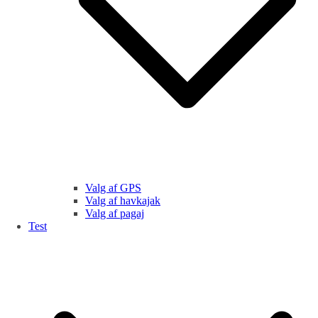
Valg af GPS
Valg af havkajak
Valg af pagaj
Test