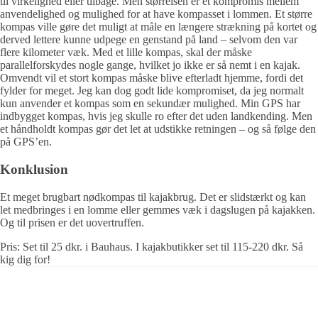
til virkelighed eller tilbage. Men størrelsen er et kompromis mellem
anvendelighed og mulighed for at have kompasset i lommen. Et større
kompas ville gøre det muligt at måle en længere strækning på kortet og
derved lettere kunne udpege en genstand på land – selvom den var
flere kilometer væk. Med et lille kompas, skal der måske
parallelforskydes nogle gange, hvilket jo ikke er så nemt i en kajak.
Omvendt vil et stort kompas måske blive efterladt hjemme, fordi det
fylder for meget. Jeg kan dog godt lide kompromiset, da jeg normalt
kun anvender et kompas som en sekundær mulighed. Min GPS har
indbygget kompas, hvis jeg skulle ro efter det uden landkending. Men
et håndholdt kompas gør det let at udstikke retningen – og så følge den
på GPS’en.
Konklusion
Et meget brugbart nødkompas til kajakbrug. Det er slidstærkt og kan
let medbringes i en lomme eller gemmes væk i dagslugen på kajakken.
Og til prisen er det uovertruffen.
Pris: Set til 25 dkr. i Bauhaus. I kajakbutikker set til 115-220 dkr. Så
kig dig for!