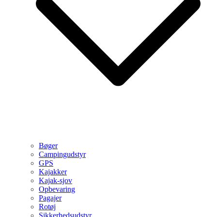
Bøger
Campingudstyr
GPS
Kajakker
Kajak-sjov
Opbevaring
Pagajer
Rotøj
Sikkerhedsudstyr