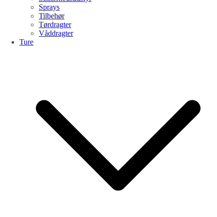
Sprays
Tilbehør
Tørdragter
Våddragter
Ture