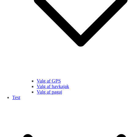
Valg af GPS
Valg af havkajak
Valg af pagaj
Test