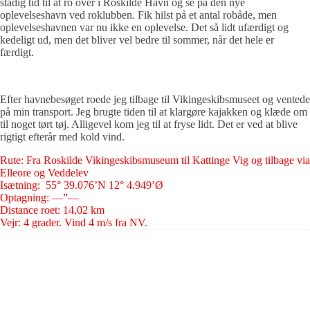
stadig tid til at ro over i Roskilde Havn og se på den nye
oplevelseshavn ved roklubben. Fik hilst på et antal robåde, men
oplevelseshavnen var nu ikke en oplevelse. Det så lidt ufærdigt og
kedeligt ud, men det bliver vel bedre til sommer, når det hele er
færdigt.
Efter havnebesøget roede jeg tilbage til Vikingeskibsmuseet og ventede
på min transport. Jeg brugte tiden til at klargøre kajakken og klæde om
til noget tørt tøj. Alligevel kom jeg til at fryse lidt. Det er ved at blive
rigtigt efterår med kold vind.
Rute: Fra Roskilde Vikingeskibsmuseum til Kattinge Vig og tilbage via
Elleore og Veddelev
Isætning: 55° 39.076’N 12° 4.949’Ø
Optagning: —”—
Distance roet: 14,02 km
Vejr: 4 grader. Vind 4 m/s fra NV.