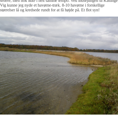
senere, men nok ikke i helt samme tempo. Ved indsejlingen til Kattinge
Vig kunne jeg nyde et havørne-træk. 8-10 havørne i forskellige
størrelser lå og kredsede rundt for at få højde på. Et flot syn!