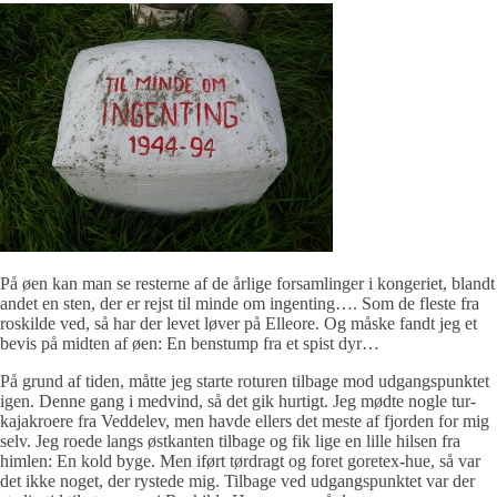
På øen kan man se resterne af de årlige forsamlinger i kongeriet, blandt
andet en sten, der er rejst til minde om ingenting…. Som de fleste fra
roskilde ved, så har der levet løver på Elleore. Og måske fandt jeg et
bevis på midten af øen: En benstump fra et spist dyr…
På grund af tiden, måtte jeg starte roturen tilbage mod udgangspunktet
igen. Denne gang i medvind, så det gik hurtigt. Jeg mødte nogle tur-
kajakroere fra Veddelev, men havde ellers det meste af fjorden for mig
selv. Jeg roede langs østkanten tilbage og fik lige en lille hilsen fra
himlen: En kold byge. Men iført tørdragt og foret goretex-hue, så var
det ikke noget, der rystede mig. Tilbage ved udgangspunktet var der