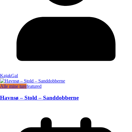
KajakGal
Alle mine ture
featured
Havnsø – Stold – Sanddobberne