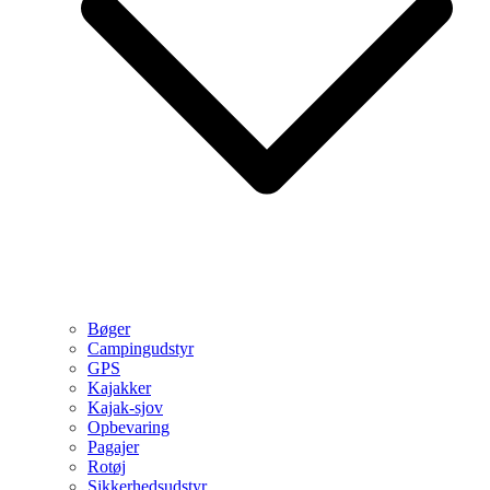
Bøger
Campingudstyr
GPS
Kajakker
Kajak-sjov
Opbevaring
Pagajer
Rotøj
Sikkerhedsudstyr