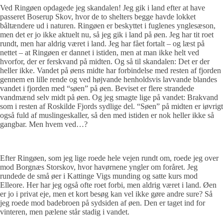
Ved Ringøen opdagede jeg skandalen! Jeg gik i land efter at have
passeret Boserup Skov, hvor de to shelters begge havde lokket
båltændere ud i naturen. Ringøen er beskyttet i fuglenes ynglesæson,
men det er jo ikke aktuelt nu, så jeg gik i land på øen. Jeg har tit roet
rundt, men har aldrig været i land. Jeg har fået fortalt – og læst på
nettet – at Ringøen er dannet i istiden, men at man ikke helt ved
hvorfor, der er ferskvand på midten. Og så til skandalen: Det er der
heller ikke. Vandet på øens midte har forbindelse med resten af fjorden
gennem en lille rende og ved højvande henholdsvis lavvande blandes
vandet i fjorden med “søen” på øen. Beviset er flere strandede
vandmænd selv midt på øen. Og jeg smagte lige på vandet: Brakvand
som i resten af Roskilde Fjords sydlige del. “Søen” på midten er iøvrigt
også fuld af muslingeskaller, så den med istiden er nok heller ikke så
gangbar. Men hvem ved…?
Efter Ringøen, som jeg lige roede hele vejen rundt om, roede jeg over
mod Borgnæs Storskov, hvor havørnene yngler om foråret. Jeg
rundede de små øer i Kattinge Vigs munding og satte kurs mod
Elleore. Her har jeg også ofte roet forbi, men aldrig været i land. Øen
er jo i privat eje, men et kort besøg kan vel ikke gøre andre sure? Så
jeg roede mod badebroen på sydsiden af øen. Den er taget ind for
vinteren, men pælene står stadig i vandet.