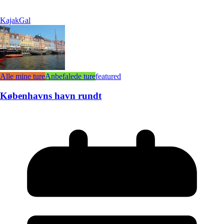
KajakGal
Alle mine ture
Anbefalede ture
featured
Københavns havn rundt