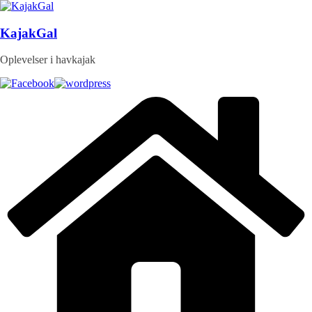
Skip
to
content
KajakGal
Oplevelser i havkajak