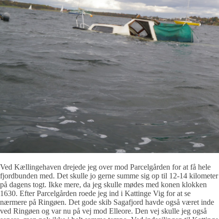
Ved Kællingehaven drejede jeg over mod Parcelgården for at få hele
fjordbunden med. Det skulle jo gerne summe sig op til 12-14 kilometer
på dagens togt. Ikke mere, da jeg skulle mødes med konen klokken
1630. Efter Parcelgården roede jeg ind i Kattinge Vig for at se
nærmere på Ringøen. Det gode skib Sagafjord havde også været inde
ved Ringøen og var nu på vej mod Elleore. Den vej skulle jeg også