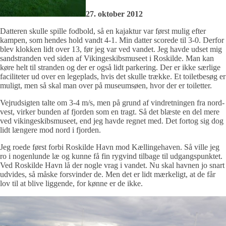
27. oktober 2012
Datteren skulle spille fodbold, så en kajaktur var først mulig efter
kampen, som hendes hold vandt 4-1. Min datter scorede til 3-0. Derfor
blev klokken lidt over 13, før jeg var ved vandet. Jeg havde udset mig
sandstranden ved siden af Vikingeskibsmuseet i Roskilde. Man kan
køre helt til stranden og der er også lidt parkering. Der er ikke særlige
faciliteter ud over en legeplads, hvis det skulle trække. Et toiletbesøg er
muligt, men så skal man over på museumsøen, hvor der er toiletter.
Vejrudsigten talte om 3-4 m/s, men på grund af vindretningen fra nord-
vest, virker bunden af fjorden som en tragt. Så det blæste en del mere
ved vikingeskibsmuseet, end jeg havde regnet med. Det fortog sig dog
lidt længere mod nord i fjorden.
Jeg roede først forbi Roskilde Havn mod Kællingehaven. Så ville jeg
ro i nogenlunde læ og kunne få fin rygvind tilbage til udgangspunktet.
Ved Roskilde Havn lå der nogle vrag i vandet. Nu skal havnen jo snart
udvides, så måske forsvinder de. Men det er lidt mærkeligt, at de får
lov til at blive liggende, for kønne er de ikke.