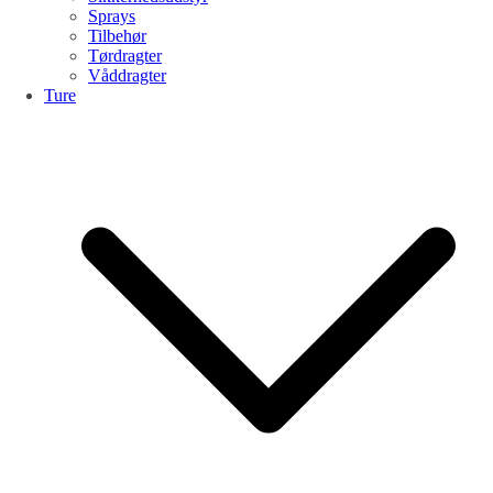
Sprays
Tilbehør
Tørdragter
Våddragter
Ture