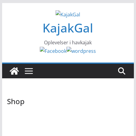
Skip
to
KajakGal
content
Oplevelser i havkajak
Shop